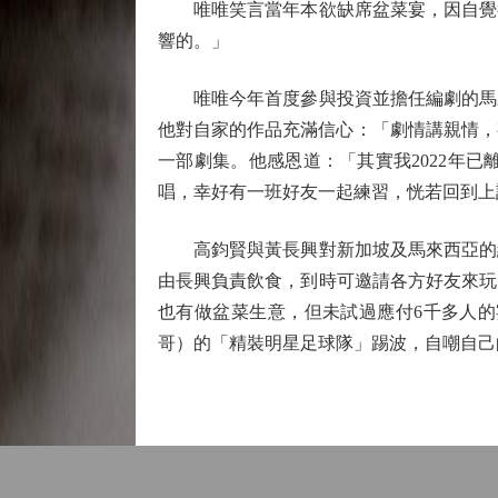
唯唯笑言當年本欲缺席盆菜宴，因自覺得
響的。」
唯唯今年首度參與投資並擔任編劇的馬來
他對自家的作品充滿信心：「劇情講親情，
一部劇集。他感恩道：「其實我2022年
唱，幸好有一班好友一起練習，恍若回到上
高鈞賢與黃長興對新加坡及馬來西亞的網
由長興負責飲食，到時可邀請各方好友來玩
也有做盆菜生意，但未試過應付6千多人
哥）的「精裝明星足球隊」踢波，自嘲自己