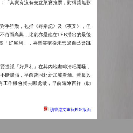
：「其實有沒有去盆菜宴拉票，對得獎無影
對手強勁，包括《尋秦記》及《夜叉》，但
不俗而高興，此劇亦是他在TVB播出的最後
男團「好犀利」，嘉樂笑稱從未想過自己會跳
賢提議「好犀利」在其內地咖啡清吧開騷，
仍不斷擴張，早前曾同赴新加坡看舖。黃長興
有工作機會就去哪處做，早前隨陳百祥（叻
讀香港文匯報PDF版面