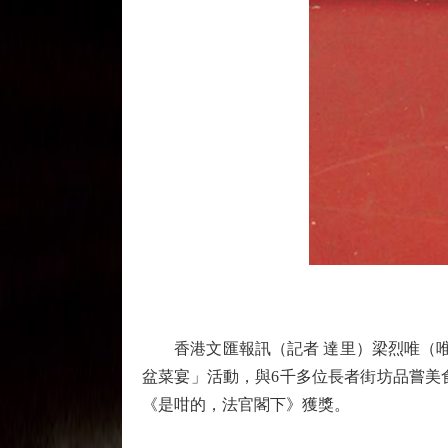
香港文匯報訊（記者 達里）梁烈唯（唯
盆菜宴」活動，與6千多位長者街坊品嘗美
《是咁的，法官閣下》獲獎。