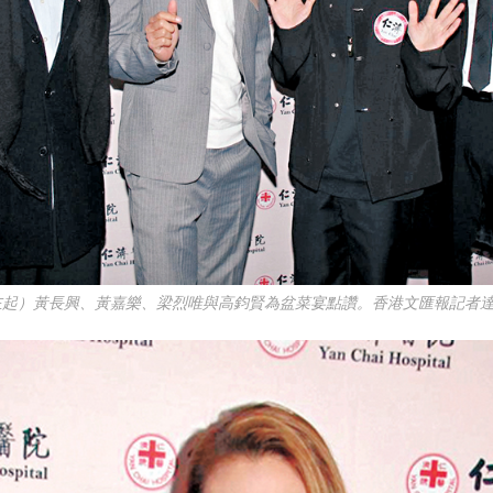
左起）黃長興、黃嘉樂、梁烈唯與高鈞賢為盆菜宴點讚。香港文匯報記者達