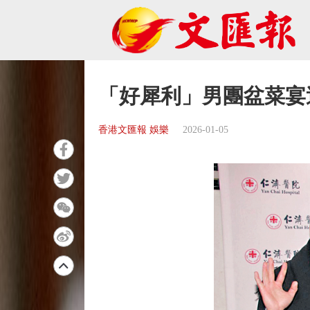
「好犀利」男團盆菜宴
香港文匯報 娛樂
2026-01-05