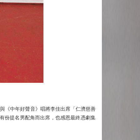
與《中年好聲音》唱將李佳出席「仁濟慈善
年有份提名男配角而出席，也感恩最終憑劇集