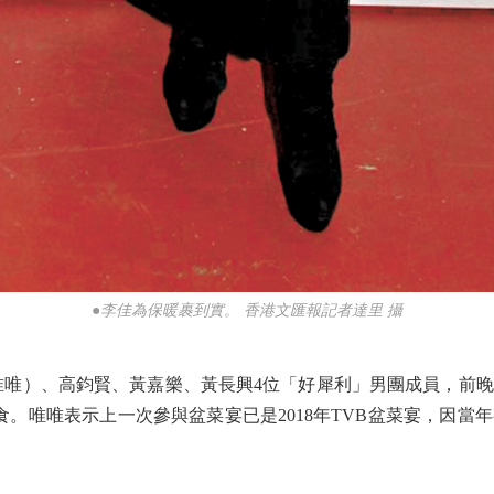
●李佳為保暖裹到實。 香港文匯報記者達里 攝
唯）、高鈞賢、黃嘉樂、黃長興4位「好犀利」男團成員，前晚
食。唯唯表示上一次參與盆菜宴已是2018年TVB盆菜宴，因當