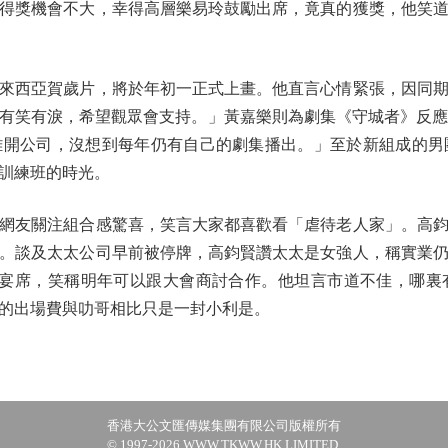
獎機會不大，幸得高層樂易玲鼓勵出席，竟真的獲獎，他笑道
西亞賀歲片，將於年初一正式上畫。他直言心情緊張，因同期
有笑有淚，希望觀眾會支持。」黃嘉樂則為劇集《守城者》反應
已離開公司，沒想到每年仍有自己的劇集播出。」至於新組成的
訓練班的時光。
友關注組合感驚喜，笑言大家都喜歡看「虐待老人家」。高鈞
。談及太太公司早前被停牌，高鈞賢讚太太是女強人，稱實業
的宴席，笑稱明年可以跟大會商討合作。他坦言市道不佳，哪裏
的出場費與叻哥相比只是一封小利是。
香港大公文匯傳媒集團有限公司版權所有
© 1997-2026 WWW.TKWW.HK LIMITED.