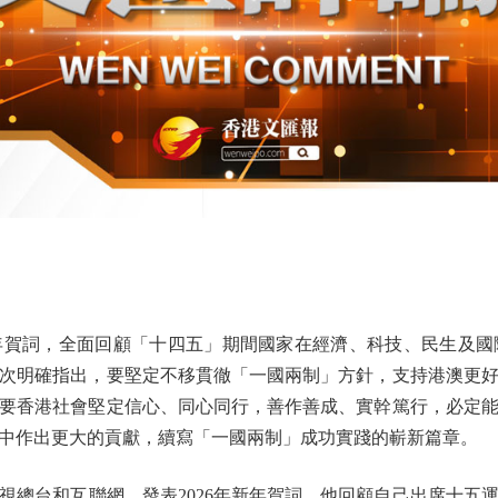
年賀詞，全面回顧「十四五」期間國家在經濟、科技、民生及國
次明確指出，要堅定不移貫徹「一國兩制」方針，支持港澳更
要香港社會堅定信心、同心同行，善作善成、實幹篤行，必定
中作出更大的貢獻，續寫「一國兩制」成功實踐的嶄新篇章。
台和互聯網，發表2026年新年賀詞。他回顧自己出席十五