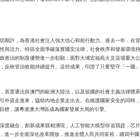
期許，為香港社會注入強大信心和前行動力。過去一年，在背
性與活力。特區全面準確落實國安法律，社會秩序和發展環境
政善治的制度優勢進一步彰顯；面對大埔宏福苑火災這場重大
，反映管治效能持續提升。這些成果，印證了只要堅守「一國
其普通法與澳門的歐洲大陸法，以及祖國的社會主義法律體系
引外資走進來，協助內地企業走出去。在維護國家安全的同時
目標，讓粵港澳大灣區成為國家發展大局的引擎。
度融合，創新成果競相湧現，人工智能大模型你追我趕，芯片
，進一步全面深化改革開放，推進全體人民共同富裕，續寫中國