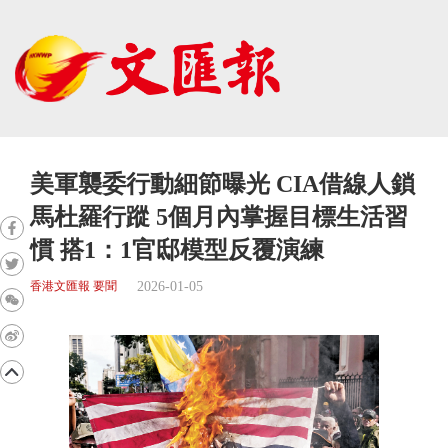
美軍襲委行動細節曝光 CIA借線人鎖
馬杜羅行蹤 5個月內掌握目標生活習
慣 搭1：1官邸模型反覆演練
2026-01-05
香港文匯報 要聞