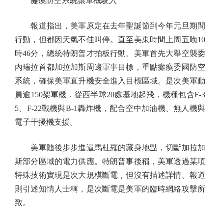
癱瘓防空系統讓軍機駛入
報道指出，美軍原定在去年聖誕節到今年元旦期間
行動，但都因天氣不佳叫停。直至美東時間上周五晚10
時46分，總統特朗普才拍板行動。美軍首先大舉空襲委
內瑞拉首都加拉加斯周邊軍事目標，重點癱瘓委國防空
系統，確保美軍直升機安全進入目標區域。是次美軍動
員逾150架軍機，從西半球20處基地起飛，機種包含F-3
5、F-22戰機與B-1轟炸機，配合空中加油機、無人機與
電子干擾機支援。
美軍隨後步步進逼馬杜羅的藏身地點，切斷加拉加
斯部分區域的電力供應。特朗普事後稱，美軍透過某項
特殊技術實現是次大規模斷電，但沒有描述詳情。報道
則引述知情人士稱，是次斷電是美軍的臨時網絡攻擊所
致。