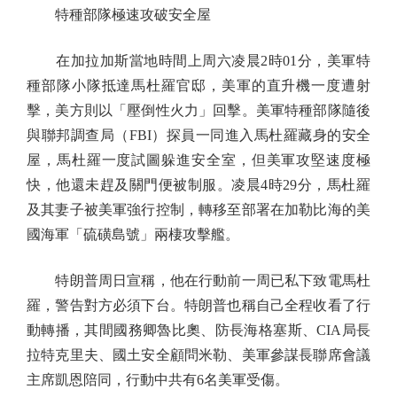
特種部隊極速攻破安全屋
在加拉加斯當地時間上周六凌晨2時01分，美軍特
種部隊小隊抵達馬杜羅官邸，美軍的直升機一度遭射
擊，美方則以「壓倒性火力」回擊。美軍特種部隊隨後
與聯邦調查局（FBI）探員一同進入馬杜羅藏身的安全
屋，馬杜羅一度試圖躲進安全室，但美軍攻堅速度極
快，他還未趕及關門便被制服。凌晨4時29分，馬杜羅
及其妻子被美軍強行控制，轉移至部署在加勒比海的美
國海軍「硫磺島號」兩棲攻擊艦。
特朗普周日宣稱，他在行動前一周已私下致電馬杜
羅，警告對方必須下台。特朗普也稱自己全程收看了行
動轉播，其間國務卿魯比奧、防長海格塞斯、CIA局長
拉特克里夫、國土安全顧問米勒、美軍參謀長聯席會議
主席凱恩陪同，行動中共有6名美軍受傷。