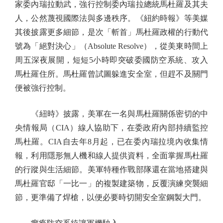
家委內瑞拉動武，強行控制委內瑞拉總統馬杜羅及其夫
人，公然蔑視國際法與多邊秩序。《紐約時報》等美媒
其後披露更多細節，是次「斬首」馬杜羅政權的行動代
號為「絕對決心」（Absolute Resolve），從美東時間上
周五深夜展開，短短5小時即突破委國防空系統、攻入
馬杜羅住所。馬杜羅曾試圖躲進安全室，但趕不及關門
便被強行控制。
《紐時》披露，美軍在一名與馬杜羅關係密切的中
央情報局（CIA）線人協助下，在委政府內部持續監控
馬杜羅。CIA自去年8月起，已在委內瑞拉境內收集情
報，利用隱形無人機和線人提供資料，全面掌握馬杜羅
的行蹤與生活細節。美軍特種作戰部隊還在當地搭建與
馬杜羅官邸「一比一」的複製建築物，反覆演練突襲細
節，更準備了焊槍，以便必要時切開安全室鋼製大門。