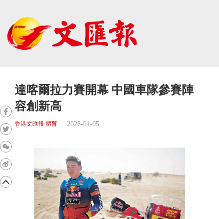
達喀爾拉力賽開幕 中國車隊參賽陣
容創新高
2026-01-05
香港文匯報 體育