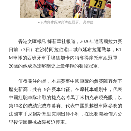
●卡內特奪得摩托車組冠軍。 美聯社
香港文匯報訊 據新華社報道，2026年達喀爾拉力賽
日前（3日）在沙特阿拉伯港口城市延布拉開戰幕，KT
M車隊的西班牙車手埃德加卡內特奪得摩托車組冠軍，
20歲的他成為達喀爾史上最年輕的賽段冠軍。
值得關注的是，本屆賽事中國車隊的參賽陣容創下
歷史新高，共有19台賽車出征。在摩托車組別中，代表
中國紅駝車隊出戰的捷克名將馬丁米切克表現亮眼，以
第10名的成績完成序幕賽。代表中國凱越機車隊參賽的
法國車手尼爾斯塞里克則出師不利，在比賽開始僅六公
里後便因機械故障被迫停車。