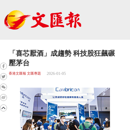
「喜芯厭酒」成趨勢 科技股狂飆碾
壓茅台
2026-01-05
香港文匯報 文匯專題