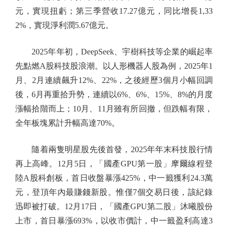
元，實現扭虧；第三季營收17.27億元，同比增長1,33
2%，實現淨利潤5.67億元。
2025年年初，DeepSeek、宇樹科技等企業的崛起率
先點燃A股科技股浪潮。以人形機器人股為例，2025年1
月、2月連續飆升12%、22%，之後經歷3個月小幅回調
後，6月再重拾升勢，連續以6%、6%、15%、8%的月度
漲幅拾階而上；10月、11月雖有所回撤，但跌幅有限，
全年板塊累計升幅高達70%。
隨着兩隻明星股先後首發，2025年年末科技股行情
再上高峰。12月5日，「國產GPU第一股」摩爾線程登
陸A股科創板，首日收盤暴漲425%，中一籤獲利24.3萬
元，登頂年內最賺錢新股。惟僅7個交易日後，該紀錄
迅即被打破。12月17日，「國產GPU第二股」沐曦股份
上市，首日暴漲693%，以收市價計，中一籤盈利高達3