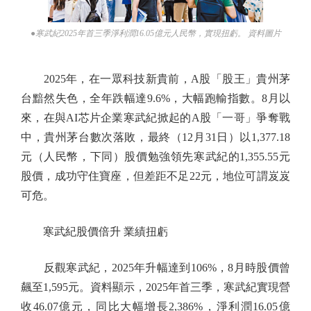
●寒武紀2025年首三季淨利潤16.05億元人民幣，實現扭虧。 資料圖片
2025年，在一眾科技新貴前，A股「股王」貴州茅
台黯然失色，全年跌幅達9.6%，大幅跑輸指數。8月以
來，在與AI芯片企業寒武紀掀起的A股「一哥」爭奪戰
中，貴州茅台數次落敗，最終（12月31日）以1,377.18
元（人民幣，下同）股價勉強領先寒武紀的1,355.55元
股價，成功守住寶座，但差距不足22元，地位可謂岌岌
可危。
寒武紀股價倍升 業績扭虧
反觀寒武紀，2025年升幅達到106%，8月時股價曾
飆至1,595元。資料顯示，2025年首三季，寒武紀實現營
收46.07億元，同比大幅增長2,386%，淨利潤16.05億