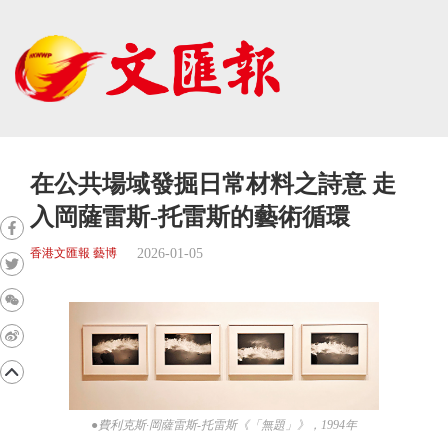
在公共場域發掘日常材料之詩意 走
入岡薩雷斯-托雷斯的藝術循環
2026-01-05
香港文匯報 藝博
●費利克斯·岡薩雷斯-托雷斯《「無題」》，1994年