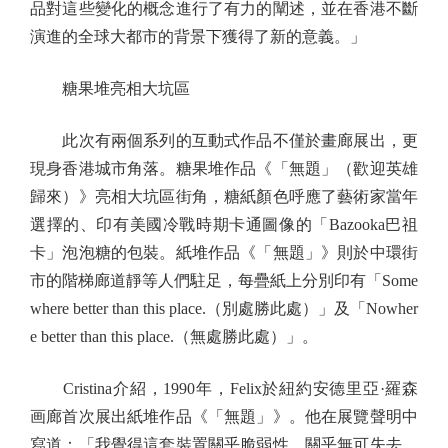
品對這些變化的概念進行了有力的闡述，並在香港不斷
演進的全球大都市的背景下獲得了新的意義。」
糖果堆亮相大坑區
此次有兩個系列的互動式作品不僅於畫廊展出，更
現身香港城市角落。糖果堆作品《「無題」（歡迎英雄
歸來）》亮相大坑區街角，糖紙顏色呼應了藝術家當年
選擇的、印有美國冷戰時期卡通圖像的「Bazooka巴祖
卡」泡泡糖的包裝。紙堆作品《「無題」》則於中環街
市的階梯廊道靜等人們駐足，每疊紙上分別印有「Some
where better than this place.（別處勝此處）」及「Nowher
e better than this place.（無處勝此處）」。
Cristina介紹，1990年，Felix於紐約安德里亞·羅森
画廊首次展出紙堆作品《「無題」》。他在展覽聲明中
寫道：「我覺得這套裝置關乎脆弱性，關乎無可失去，