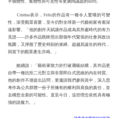
乎個體性、集體性與可見性等更廣闊議題的叩問。
Cristina表示，Felix的作品有一種令人驚嘆的可變
性，深受觀眾喜愛，至今仍對全球新一代藝術家有着深
遠影響。「他的創作天賦讓作品成為其所處時代的有力
見證——許多作品既映照出那個年代緊張的社會與政治
氛圍，又掙脫了歷史時刻的束縛、超越其誕生的時代，
與當下的觀眾產生共鳴。」
她續說：「藝術家致力於打破層級結構，其作品更
自帶一種抗拒二元對立與非黑即白式思維的內在特質。
他的創作不僅提出詰問，更邀請我們參與其中，深入思
考作為公共群體一份子所擁有的權利與肩負的責任，並
去構想全新的可能性。直至今日，這些理念依然具有極
強的說服力。」