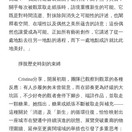
關乎每次被觀眾取走紙張時，語境重獲新生的可能。它
既是對時間流逝、對抹除與消失之可能性的評述，也闡
釋着空間、在場性以及偶然之美所蘊含的詩意；這份偶
然也讓愛成為可能。正如所有藝術創作，它講述了從一
處地點去往另一地點的過程，而下一處地點或許就比此
地美好。」
掙脫歷史時刻的束縛
Cristina分享，開展初期，團隊已觀察到觀眾的各種
反應：有人步履匆匆未曾留意，而在節奏更為紓緩的大
坑區，不少好奇的觀者會停下腳步、端詳作品，並取走
一顆糖果。她指出，糖果或紙張不斷被取走與補充——
這種關於「消逝」及「新生」的循環往復，恰恰映射出
一座城市在變遷中持續演進的狀態。展覽突破畫廊的物
理圍牆、延伸至更廣闊場域的舉措也引發了多重思考：