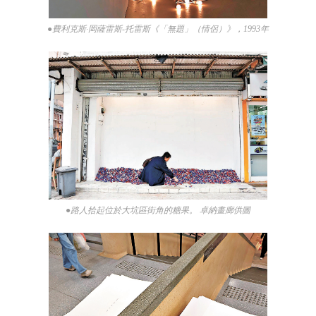
●費利克斯·岡薩雷斯-托雷斯《「無題」（情侶）》，1993年
●路人拾起位於大坑區街角的糖果。 卓納畫廊供圖