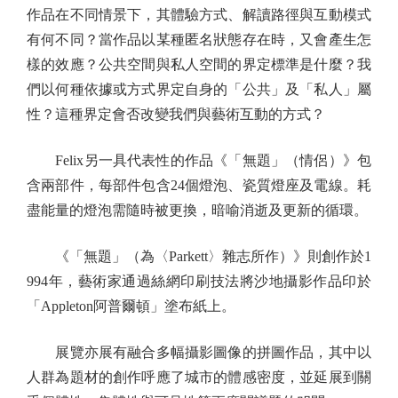
作品在不同情景下，其體驗方式、解讀路徑與互動模式
有何不同？當作品以某種匿名狀態存在時，又會產生怎
樣的效應？公共空間與私人空間的界定標準是什麼？我
們以何種依據或方式界定自身的「公共」及「私人」屬
性？這種界定會否改變我們與藝術互動的方式？
Felix另一具代表性的作品《「無題」（情侶）》包
含兩部件，每部件包含24個燈泡、瓷質燈座及電線。耗
盡能量的燈泡需隨時被更換，暗喻消逝及更新的循環。
《「無題」（為〈Parkett〉雜志所作）》則創作於1
994年，藝術家通過絲網印刷技法將沙地攝影作品印於
「Appleton阿普爾頓」塗布紙上。
展覽亦展有融合多幅攝影圖像的拼圖作品，其中以
人群為題材的創作呼應了城市的體感密度，並延展到關