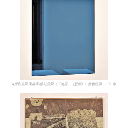
●費利克斯·岡薩雷斯-托雷斯《「無題」（恐懼）》藍色鏡面 ，1991年