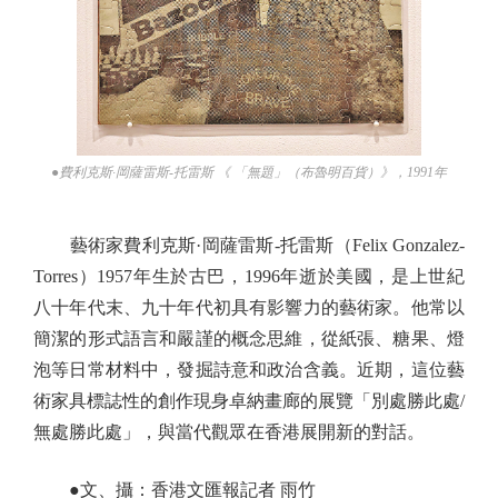
●費利克斯·岡薩雷斯-托雷斯 《 「無題」（布魯明百貨）》，1991年
藝術家費利克斯·岡薩雷斯-托雷斯（Felix Gonzalez-
Torres）1957年生於古巴，1996年逝於美國，是上世紀
八十年代末、九十年代初具有影響力的藝術家。他常以
簡潔的形式語言和嚴謹的概念思維，從紙張、糖果、燈
泡等日常材料中，發掘詩意和政治含義。近期，這位藝
術家具標誌性的創作現身卓納畫廊的展覽「別處勝此處/
無處勝此處」，與當代觀眾在香港展開新的對話。
●文、攝：香港文匯報記者 雨竹