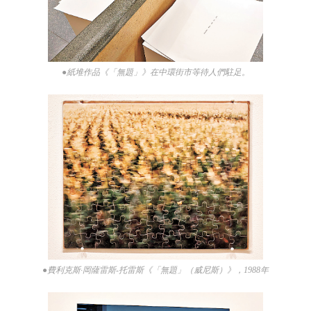
●紙堆作品《「無題」》在中環街市等待人們駐足。
●費利克斯·岡薩雷斯-托雷斯《「無題」（威尼斯）》，1988年