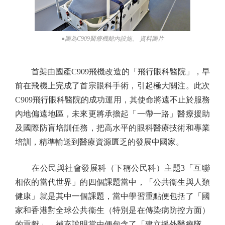
●圖為C909醫療機艙內設施。 資料圖片
首架由國產C909飛機改造的「飛行眼科醫院」，早
前在飛機上完成了首宗眼科手術，引起極大關注。此次
C909飛行眼科醫院的成功運用，其使命將遠不止於服務
內地偏遠地區，未來更將承擔起「一帶一路」醫療援助
及國際防盲培訓任務，把高水平的眼科醫療技術和專業
培訓，精準輸送到醫療資源匱乏的發展中國家。
在公民與社會發展科（下稱公民科）主題3「互聯
相依的當代世界」的四個課題當中，「公共衞生與人類
健康」就是其中一個課題，當中學習重點便包括了「國
家和香港對全球公共衞生（特別是在傳染病防控方面）
的貢獻」，補充說明當中便包含了「建立援外醫療隊，