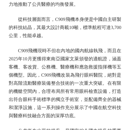
力地推動了公共醫療的均衡發展。
從科技層面而言，C909飛機本身便是中國自主研製
的科技結晶，其最大設計商載10噸，標準航程可達3,700
公里，性能卓越。
C909飛機現時不但在內地的國內航線執飛，而且在
2025年10月更獲得東南亞國家文萊頒發的適航證，涵蓋
客機、客改貨、公務機、醫療機和應急救援指揮機等五
個機型。因此，C909飛機改裝為飛行眼科醫院，絕對是
對高階流動醫療裝備整合技術的一次重大突破。在有限
的機艙空間內，合理布局所有常用眼科檢查設備，打造
出符合眼科手術標準的獨立手術室，並配備齊全的器械
和潔淨設施，這一系列操作充分展示了中國在航空科技
與醫療科技融合方面的深厚功底。