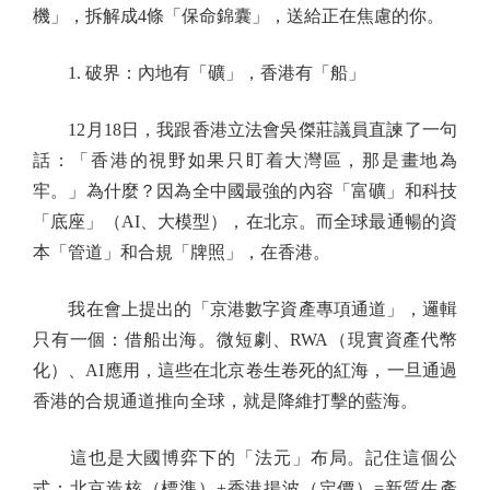
機」，拆解成4條「保命錦囊」，送給正在焦慮的你。
1. 破界：內地有「礦」，香港有「船」
12月18日，我跟香港立法會吳傑莊議員直諫了一句
話：「香港的視野如果只盯着大灣區，那是畫地為
牢。」為什麼？因為全中國最強的內容「富礦」和科技
「底座」（AI、大模型），在北京。而全球最通暢的資
本「管道」和合規「牌照」，在香港。
我在會上提出的「京港數字資產專項通道」，邏輯
只有一個：借船出海。微短劇、RWA（現實資產代幣
化）、AI應用，這些在北京卷生卷死的紅海，一旦通過
香港的合規通道推向全球，就是降維打擊的藍海。
這也是大國博弈下的「法元」布局。記住這個公
式：北京造核（標準）+香港揚波（定價）=新質生產