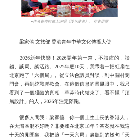
●作者在聯歡會上演唱《護花使者》。 作者供圖
梁家僖 文旅部 香港青年中華文化傳播大使
2026新年快樂﹗2026開年第一篇，不談虛的，談
錢、談局、談活路。2025年底10天，我帶着一把紅扇在
北京跑了「六個局」。從立法會議員對談，到中關村閉
門會，再到統戰聯歡會。在這個信息的暴風眼中，我只
看到了一個殘酷的真相：草莽時代結束了。看不懂「頂
層設計」的人，2026年注定陪跑。
很多人問我：梁家僖，你一個土生土長的香港人，
在大灣區混不好嗎？非要賴在北京18年？答案就在我這
十天的見聞裏。我把這「十天六局」裏聽到的幾句「天