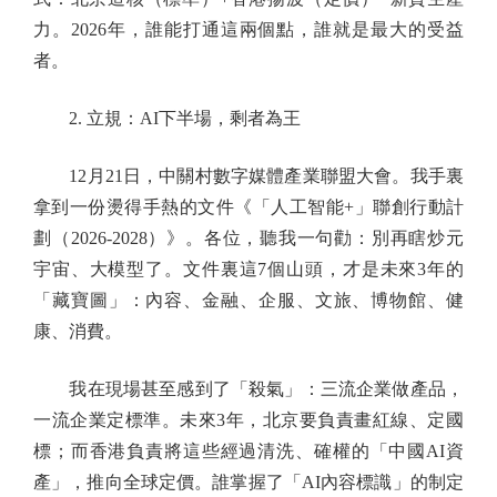
力。2026年，誰能打通這兩個點，誰就是最大的受益
者。
2. 立規：AI下半場，剩者為王
12月21日，中關村數字媒體產業聯盟大會。我手裏
拿到一份燙得手熱的文件《「人工智能+」聯創行動計
劃（2026-2028）》。各位，聽我一句勸：別再瞎炒元
宇宙、大模型了。文件裏這7個山頭，才是未來3年的
「藏寶圖」：內容、金融、企服、文旅、博物館、健
康、消費。
我在現場甚至感到了「殺氣」：三流企業做產品，
一流企業定標準。未來3年，北京要負責畫紅線、定國
標；而香港負責將這些經過清洗、確權的「中國AI資
產」，推向全球定價。誰掌握了「AI內容標識」的制定