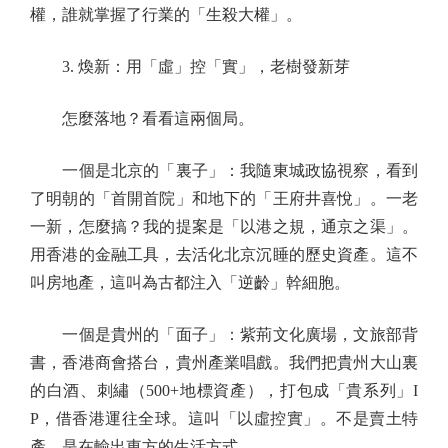
權，誰就掌握了行業的「生殺大權」。
3. 煥新：用「虛」控「實」，老樹發新芽
怎麼落地？看看這兩個局。
一個是北京的「裏子」：我隨東城政協視察，看到
了明朝的「首開首院」和地下的「王府井喜悅」。一老
一新，怎麼搞？我的提案是「以港之規，通京之渠」。
用香港的金融工具，去活化北京沉睡的歷史資產。這不
叫房地產，這叫為古都注入「逆齡」幹細胞。
一個是貴州的「面子」：紫荊文化廣場，文旅部背
書，香港商會搭台，貴州產業唱戲。我們把貴州大山裏
的白酒、刺繡（500+地標資產），打包成「貴系列」I
P，借香港運往全球。這叫「以虛控實」。不是賣土特
產，是在輸出東方的生活方式。