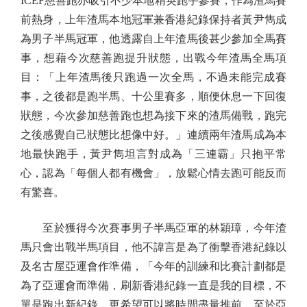
ICEF慈善跑亦吸引不少本地精英跑手參賽，作為渣馬賽
前熱身，上年渣馬本地冠軍兼香港紀錄保持者黃尹雋成
為男子半馬冠軍，他透露自上年渣馬後甚少參加全馬賽
事，想藉今次慈善跑提升狀態，出戰今年渣馬全馬項
目：「上年渣馬後只跑過一次全馬，不過未能完成賽
事，之後都是跑半馬、十公里賽多，順便休息一下回復
狀態，今次參加慈善跑也想為接下來的渣馬備戰，跑完
之後感覺自己狀態比想像中好。」連續兩年渣馬成為本
地最快跑手，黃尹雋坦言對成為「三連霸」只抱平常
心，認為「每個人都有機會」，放鬆心情去跑可能反而
有驚喜。
至於獲得今次賽事男子半馬亞軍的林穎璋，今年渣
馬只會出戰半馬項目，他不諱言是為了衝擊香港紀錄以
及名古屋亞運會作準備，「今年的訓練和比賽計劃都是
為了亞運會而準備，刷新香港紀錄一直是我的目標，不
單是跑出新紀錄，更希望可以將時間盡量推前，至於亞