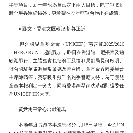
半馬項目，新一年他為自己定下兩大目標，除了爭取刷
新全馬香港紀錄外，更希望在今年亞運會跑出好成績。
●圖/文：香港文匯報記者 郭正謙
聯合國兒童基金會（UNICEF）慈善跑2025/2026
「HERO RUN—超能跑」，昨日在香港迪士尼樂園及迪
欣湖舉行，主禮嘉賓包括勞工及福利局副局長何啟明、
聯合國駐華協調員常啟德及聯合國兒童基金香港委員會
主席陳晴等，賽事吸引數千名跑手響應支持，為守護兒
童基本權利出一分力，同時香港鋼琴家沈靖韜則獲委任
為UNICEF HK大使。
黃尹雋平常心出戰渣馬
本地年度長跑盛事渣馬將於1月18日舉行，今次UN