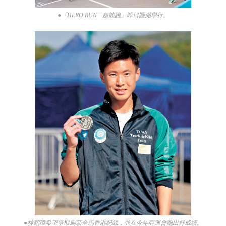
●「HERO RUN—超能跑」昨日圓滿舉行。
●林穎璋希望爭取刷新全馬香港紀錄，並在今年亞運會跑出好成績。