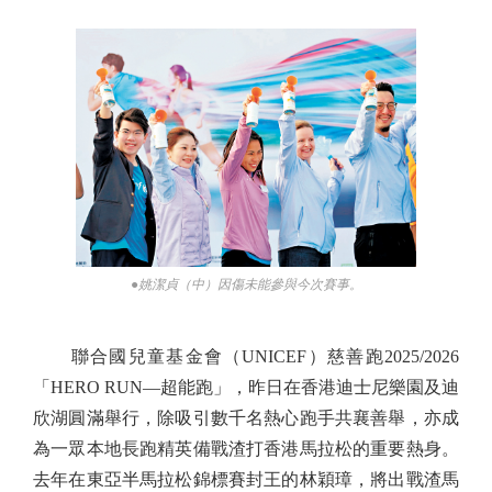
●姚潔貞（中）因傷未能參與今次賽事。
聯合國兒童基金會（UNICEF）慈善跑2025/2026
「HERO RUN—超能跑」，昨日在香港迪士尼樂園及迪
欣湖圓滿舉行，除吸引數千名熱心跑手共襄善舉，亦成
為一眾本地長跑精英備戰渣打香港馬拉松的重要熱身。
去年在東亞半馬拉松錦標賽封王的林穎璋，將出戰渣馬