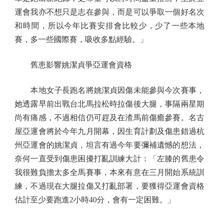
運會我亦不想只是志在參與，而是可以爭取一個好名次
和時間，所以今年比賽安排會比較少，少了一些本地
賽，多一些國際賽，吸收多點經驗。」
舊患影響姚潔貞爭亞運會資格
本地女子長跑名將姚潔貞因傷未能參與今次賽事，
她透露早前出戰台北馬拉松時拉傷後大腿，事隔兩星期
尚有痛感，不過相信仍可趕及在渣馬前傷癒參賽。名古
屋亞運會將於今年九月開幕，因生育計劃及傷患錯過杭
州亞運會的姚潔貞，坦言有過今年要彌補遺憾的想法，
奈何一直受到傷患困擾打亂訓練大計：「左膝的舊患令
我很難負擔太多全馬賽事，本來有意在三月開始系統訓
練，不過現在大腿拉傷又打亂部署，要獲得亞運會資格
估計至少要跑進2小時40分，會有一定困難。」