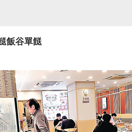
兩餸飯谷單餸