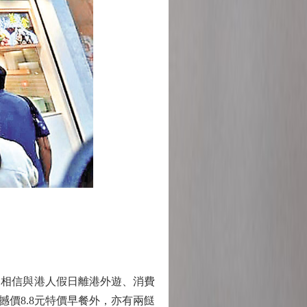
相信與港人假日離港外遊、消費
價8.8元特價早餐外，亦有兩餸