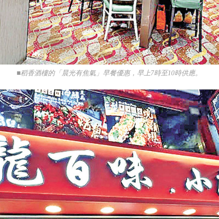
■稻香酒樓的「晨光有焦氣」早餐優惠，早上7時至10時供應。