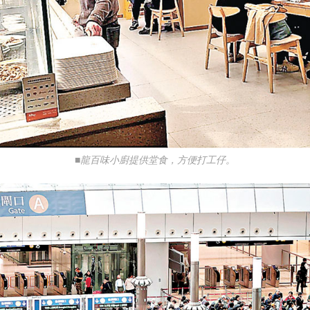
■龍百味小廚提供堂食，方便打工仔。