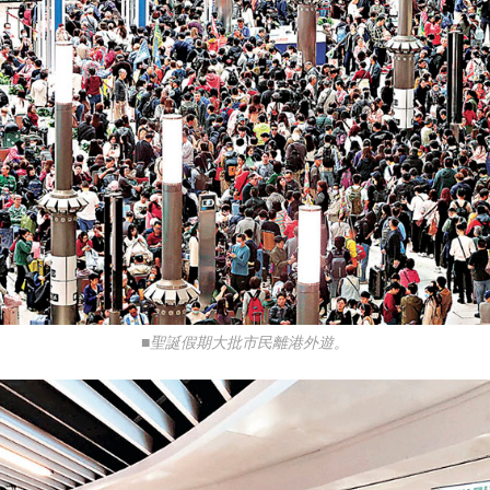
■聖誕假期大批市民離港外遊。