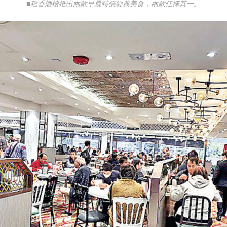
■稻香酒樓推出兩款早晨特價經典美食，兩款任擇其一。