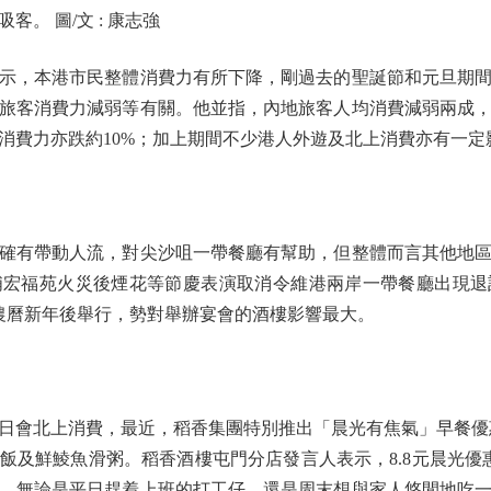
。 圖/文 : 康志強
，本港市民整體消費力有所下降，剛過去的聖誕節和元旦期間
旅客消費力減弱等有關。他並指，內地旅客人均消費減弱兩成
消費力亦跌約10%；加上期間不少港人外遊及北上消費亦有一定
有帶動人流，對尖沙咀一帶餐廳有幫助，但整體而言其他地區
埔宏福苑火災後煙花等節慶表演取消令維港兩岸一帶餐廳出現退
農曆新年後舉行，勢對舉辦宴會的酒樓影響最大。
北上消費，最近，稻香集團特別推出「晨光有焦氣」早餐優惠
飯及鮮鯪魚滑粥。稻香酒樓屯門分店發言人表示，8.8元晨光優惠
。無論是平日趕着上班的打工仔，還是周末想與家人悠閒地吃