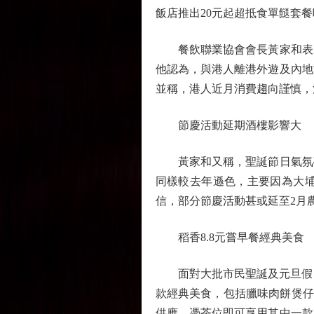
飯店推出20元起超抵食單餸套餐吸客
餐飲聯業協會會長黃家和表示
他認為，與港人離港外遊及內地
並稱，港人近月消費趨向謹慎，
節慶活動延期酒樓影響大
黃家和又稱，聖誕節日氣氛確
同樣較去年遜色，主要因為大
信，部分節慶活動甚或延至2月
稻香8.8元嘗早餐經典美食
面對大批市民聖誕及元旦假日會
款經典美食，包括臘味肉餅煲仔
供應，憑茶位即可享用其中一款