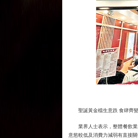
聖誕黃金檔生意跌 食肆齊變
業界人士表示，整體餐飲業在
意慾較低及消費力減弱有直接關