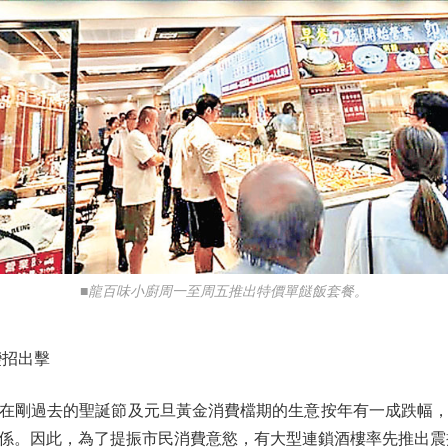
■龍百味小廚周一至周五推出特價單餸飯套餐。
招出擊
剛過去的聖誕節及元旦黃金消費檔期的生意按年有一成跌幅，
係。因此，為了提振市民消費意慾，有大型連鎖酒樓率先推出震撼