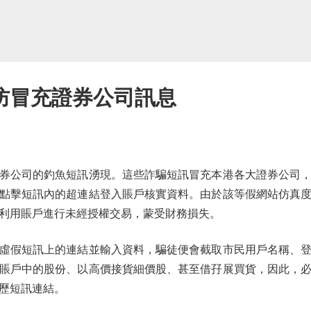
防冒充證券公司訊息
公司的釣魚短訊湧現。這些詐騙短訊冒充本港各大證券公司，
點擊短訊內的超連結登入賬戶核實資料。由於該等假網站仿真
利用賬戶進行未經授權交易，蒙受財務損失。
假短訊上的連結並輸入資料，騙徒便會截取市民用戶名稱、登
賬戶中的股份、以高價接貨細價股、甚至借孖展買貨，因此，
歷短訊連結。