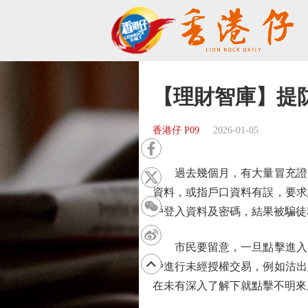
【理財智庫】提
香港仔 P09
2026-01-05
過去幾個月，有大量冒充證券
資料，或指戶口資料有誤，要求
戶登入資料及密碼，結果被騙徒
市民要留意，一旦點擊進入虛
戶進行未經授權交易，例如沽出
在未有深入了解下就點擊不明來