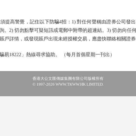
高警覺，記住以下防騙4招：1) 對任何聲稱由證券公司發
。2) 切勿點擊可疑短訊或電郵中附帶的超連結。3) 切勿向
披露賬戶詳情，或發現賬戶出現未經授權交易，應盡快聯絡相關證
18222」熱線尋求協助。 （每月首個星期一刊出）
香港大公文匯傳媒集團有限公司版權所有
© 1997-2026 WWW.TKWW.HK LIMITED.