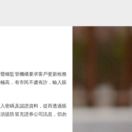
聲稱監管機構要求客戶更新稅務
度極高，有市民不虞有詐，輸入賬
入密碼及認證資料，從而透過賬
必須提防冒充證券公司訊息，切勿