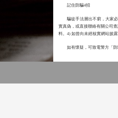
記住防騙4招
騙徒手法層出不窮，大家必須提
實真偽，或直接聯絡有關公司查詢
料。4) 如曾向未經核實網站
如有懷疑，可致電警方「防騙易