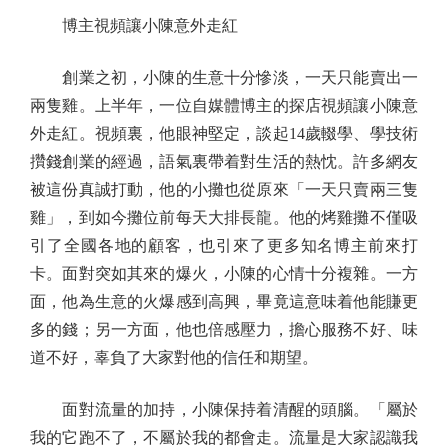
博主視頻讓小陳意外走紅
創業之初，小陳的生意十分慘淡，一天只能賣出一
兩隻雞。上半年，一位自媒體博主的探店視頻讓小陳意
外走紅。視頻裏，他眼神堅定，談起14歲輟學、學技術
攢錢創業的經過，語氣裏帶着對生活的熱忱。許多網友
被這份真誠打動，他的小攤也從原來「一天只賣兩三隻
雞」，到如今攤位前每天大排長龍。他的烤雞攤不僅吸
引了全國各地的顧客，也引來了更多知名博主前來打
卡。面對突如其來的爆火，小陳的心情十分複雜。一方
面，他為生意的火爆感到高興，畢竟這意味着他能賺更
多的錢；另一方面，他也倍感壓力，擔心服務不好、味
道不好，辜負了大家對他的信任和期望。
面對流量的加持，小陳保持着清醒的頭腦。「屬於
我的它跑不了，不屬於我的都會走。流量是大家認識我