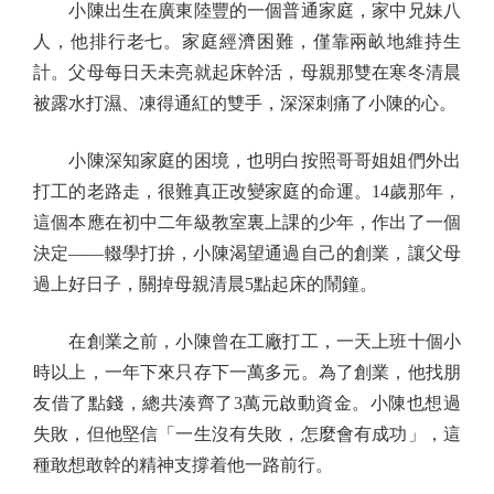
小陳出生在廣東陸豐的一個普通家庭，家中兄妹八
人，他排行老七。家庭經濟困難，僅靠兩畝地維持生
計。父母每日天未亮就起床幹活，母親那雙在寒冬清晨
被露水打濕、凍得通紅的雙手，深深刺痛了小陳的心。
小陳深知家庭的困境，也明白按照哥哥姐姐們外出
打工的老路走，很難真正改變家庭的命運。14歲那年，
這個本應在初中二年級教室裏上課的少年，作出了一個
決定——輟學打拚，小陳渴望通過自己的創業，讓父母
過上好日子，關掉母親清晨5點起床的鬧鐘。
在創業之前，小陳曾在工廠打工，一天上班十個小
時以上，一年下來只存下一萬多元。為了創業，他找朋
友借了點錢，總共湊齊了3萬元啟動資金。小陳也想過
失敗，但他堅信「一生沒有失敗，怎麼會有成功」，這
種敢想敢幹的精神支撐着他一路前行。