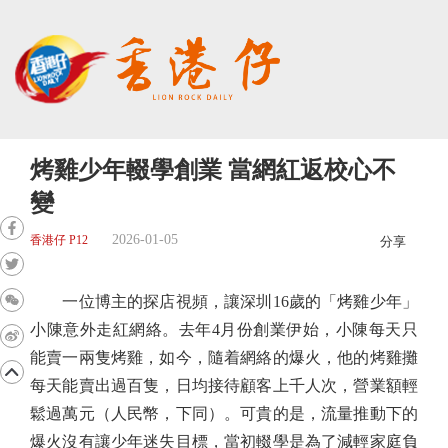
烤雞少年輟學創業 當網紅返校心不
變
2026-01-05
香港仔 P12
分享
一位博主的探店視頻，讓深圳16歲的「烤雞少年」
小陳意外走紅網絡。去年4月份創業伊始，小陳每天只
能賣一兩隻烤雞，如今，隨着網絡的爆火，他的烤雞攤
每天能賣出過百隻，日均接待顧客上千人次，營業額輕
鬆過萬元（人民幣，下同）。可貴的是，流量推動下的
爆火沒有讓少年迷失目標，當初輟學是為了減輕家庭負