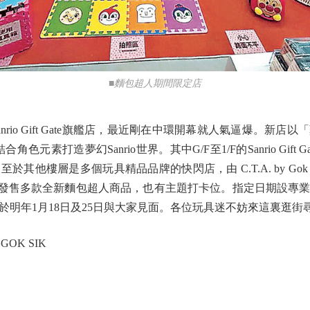
■麵包超人期間限定店
io Gift Gate旗艦店，最近剛在中環開幕就人氣逼爆。新店
，結合角色元素打造夢幻Sanrio世界。其中G/F至1/F的Sanrio Gi
他樓層是多個玩具精品品牌的快閃店，由 C.T.A. by Gok 
發售多款全新麵包超人商品，也有主題打卡位。指定日期設專
於明年1月18日及25日與大家見面。各位玩具迷不妨來這裏逛街
y GOK SIK