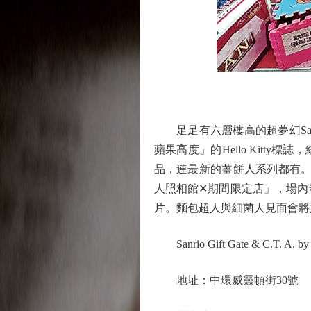
足足有六層樓高的超夢幻Sanr
蘋果高度」的Hello Kitty標誌
品，連最新的薑餅人系列都有。至於其
人照相館✕期間限定店」，場內
片。麵包超人與細菌人見面會將
Sanrio Gift Gate & C.T. A. b
地址：中環威靈頓街30號