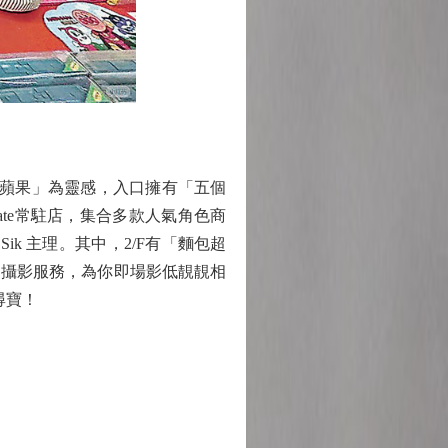
以「蘋果」為靈感，入口擁有「五個
ft Gate常駐店，集合多款人氣角色商
Sik 主理。其中，2/F有「麵包超
業攝影服務，為你即場影低靚靚相
尋寶！