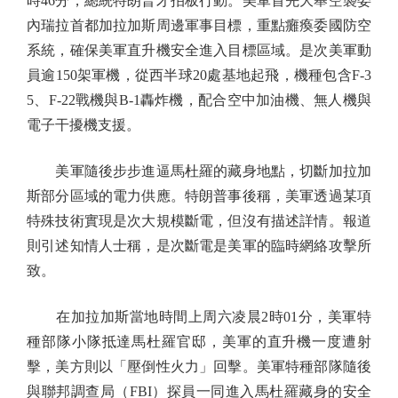
時46分，總統特朗普才拍板行動。美軍首先大舉空襲委
內瑞拉首都加拉加斯周邊軍事目標，重點癱瘓委國防空
系統，確保美軍直升機安全進入目標區域。是次美軍動
員逾150架軍機，從西半球20處基地起飛，機種包含F-3
5、F-22戰機與B-1轟炸機，配合空中加油機、無人機與
電子干擾機支援。
美軍隨後步步進逼馬杜羅的藏身地點，切斷加拉加
斯部分區域的電力供應。特朗普事後稱，美軍透過某項
特殊技術實現是次大規模斷電，但沒有描述詳情。報道
則引述知情人士稱，是次斷電是美軍的臨時網絡攻擊所
致。
在加拉加斯當地時間上周六凌晨2時01分，美軍特
種部隊小隊抵達馬杜羅官邸，美軍的直升機一度遭射
擊，美方則以「壓倒性火力」回擊。美軍特種部隊隨後
與聯邦調查局（FBI）探員一同進入馬杜羅藏身的安全