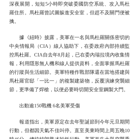
深夜展開，短短5小時即突破委國防空系統、攻入馬杜
羅住所。馬杜羅曾試圖躲進安全室，但趕不及關門便被
擒。
據《紐時》披露，美軍在一名與馬杜羅關係密切的
中央情報局（CIA）線人協助下，在委政府內部持續監
控馬杜羅。CIA自去年8月起，已在委內瑞拉境內收集情
報，利用隱形無人機和線人提供資料，全面掌握馬杜羅
的行蹤與生活細節。美軍特種作戰部隊還在當地搭建與
馬杜羅官邸「一比一」的複製建築物，反覆演練突襲細
節，更準備了焊槍，以便必要時切開安全室鋼製大門。
出動逾150戰機 6名美軍受傷
報道指出，美軍原定在去年聖誕節到今年元旦期間
行動，但都因天氣不佳叫停。直至美東時間上周五晚10