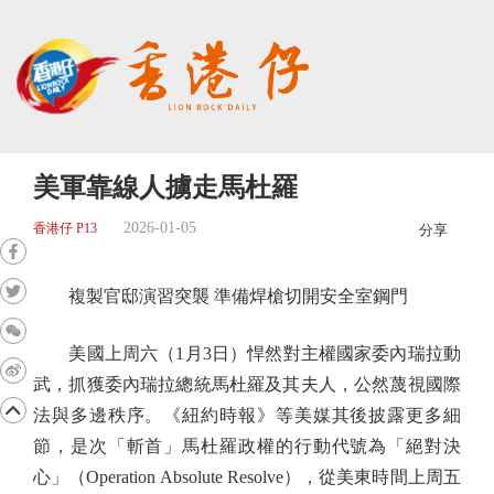
美軍靠線人擄走馬杜羅
2026-01-05
香港仔 P13
分享
複製官邸演習突襲 準備焊槍切開安全室鋼門
美國上周六（1月3日）悍然對主權國家委內瑞拉動
武，抓獲委內瑞拉總統馬杜羅及其夫人，公然蔑視國際
法與多邊秩序。《紐約時報》等美媒其後披露更多細
節，是次「斬首」馬杜羅政權的行動代號為「絕對決
心」（Operation Absolute Resolve），從美東時間上周五