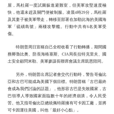
屋，馬杜羅一度試圖躲進避難室，但美軍攻堅速度極
快，他還未趕及關門便被制服。凌晨4時29分，馬杜羅
及其妻子被美軍帶走，轉移至部署在加勒比海的美國海
軍「硫磺島號」兩棲攻擊艦。行動中共有6名美軍受
傷。
特朗普周日宣稱自己全程收看了行動轉播，期間國
務卿魯比奧、防長海格塞斯、CIA局長拉特克里夫、國
土安全顧問米勒、美軍參謀長聯席會議主席凱恩陪同。
另外，特朗普出席記者會交代行動時，警告哥倫比
亞和古巴可能成為美國下個目標。特朗普稱「古巴最終
會成為我們討論的話題」，他形容古巴是失敗國家，古
巴領導人導致國家面臨數十年的經濟崩潰，令人民受
苦。他又指哥倫比亞總統佩特羅擁有可卡因工廠，並將
可卡因運往美國，叫他「最好小心點」。