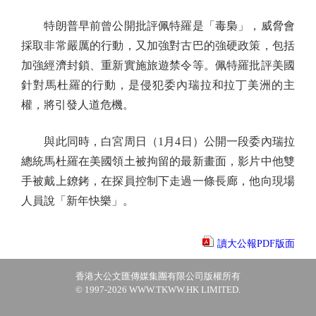
特朗普早前曾公開批評佩特羅是「毒梟」，威脅會
採取非常嚴厲的行動，又加強對古巴的強硬政策，包括
加強經濟封鎖、重新實施旅遊禁令等。佩特羅批評美國
針對馬杜羅的行動，是侵犯委內瑞拉和拉丁美洲的主
權，將引發人道危機。
與此同時，白宮周日（1月4日）公開一段委內瑞拉
總統馬杜羅在美國領土被拘留的最新畫面，影片中他雙
手被戴上鐐銬，在探員控制下走過一條長廊，他向現場
人員說「新年快樂」。
讀大公報PDF版面
香港大公文匯傳媒集團有限公司版權所有
© 1997-2026 WWW.TKWW.HK LIMITED.