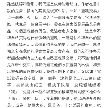
雖然破碎和變形，我們還是依稀能看明白。作者在書中
說的是夢，指向的其實是現實生活。比如「靈魂交易」
這一個夢，說「我」進入了一個靈魂交易所，它無邊無
際，就像是一個會展中心，靈魂在這裏既是展品又是商
品，每個靈魂都有價位。敘述者進入之後，一邊是拿不
準自己買得起什麼價錢的靈魂，一邊是估不準自己的靈
魂價值幾何……這個看似荒誕的夢，我們細想一下就會
知道它在我們的現實世界裏真實存在。我們差不多每天
都能感知到有些人在拿自己靈魂做交易，只不過他們常
是在暗中交易，待我們知道他們收買靈魂的出價，和賣
出靈魂的最終價位時，我們只剩下了驚詫。又比如「電
話號碼在命令我」這一個夢，說的是七三八四這組數
字，突然鼓出紙面，變成了眼睛，惡狠狠地瞪着
「我」，先是以一種不容置疑的權威感居高臨下地命令
「我」、操控「我」；接着開始變形，變出許許多多腕
足，成為一條巨大的、黑黃色、十分兇惡的章魚，把