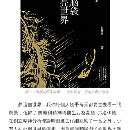
圖：《用腦袋照亮世界》，張鮮明著，河南文藝出版社。
夢這個世界，我們每個人幾乎每天都要進去看一眼
風景，但除了奧地利精神科醫生西格蒙德·弗洛伊德，
在創立精神分析理論時潛進去仔細觀察了一番之外，少
有人在那個世界裏停步。因為那個稍縱即逝的世界太難