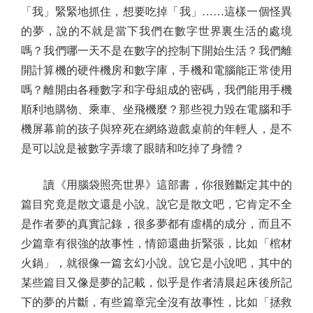
「我」緊緊地抓住，想要吃掉「我」……這樣一個怪異
的夢，說的不就是當下我們在數字世界裏生活的處境
嗎？我們哪一天不是在數字的控制下開始生活？我們離
開計算機的硬件機房和數字庫，手機和電腦能正常使用
嗎？離開由各種數字和字母組成的密碼，我們能用手機
順利地購物、乘車、坐飛機麼？那些視力毀在電腦和手
機屏幕前的孩子與猝死在網絡遊戲桌前的年輕人，是不
是可以說是被數字弄壞了眼睛和吃掉了身體？
讀《用腦袋照亮世界》這部書，你很難斷定其中的
篇目究竟是散文還是小說。說它是散文吧，它肯定不全
是作者夢的真實記錄，很多夢都有虛構的成分，而且不
少篇章有很強的故事性，情節還曲折緊張，比如「棺材
火鍋」，就很像一篇玄幻小說。說它是小說吧，其中的
某些篇目又像是夢的記載，似乎是作者清晨起床後所記
下的夢的片斷，有些篇章完全沒有故事性，比如「拯救