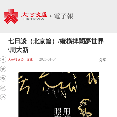
七日談（北京篇）/縱橫捭闔夢世界
\周大新
2026-01-04
大公報 A15：文化
分享