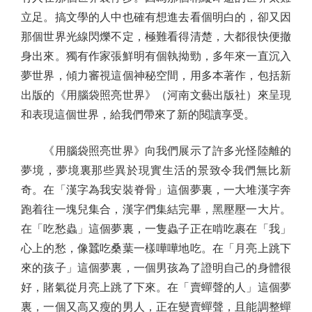
立足。搞文學的人中也確有想進去看個明白的，卻又因
那個世界光線閃爍不定，極難看得清楚，大都很快便撤
身出來。獨有作家張鮮明有個執拗勁，多年來一直沉入
夢世界，傾力審視這個神秘空間，用多本著作，包括新
出版的《用腦袋照亮世界》（河南文藝出版社）來呈現
和表現這個世界，給我們帶來了新的閱讀享受。
《用腦袋照亮世界》向我們展示了許多光怪陸離的
夢境，夢境裏那些異於現實生活的景致令我們無比新
奇。在「漢字為我安裝脊骨」這個夢裏，一大堆漢字奔
跑着往一塊兒集合，漢字們集結完畢，黑壓壓一大片。
在「吃愁蟲」這個夢裏，一隻蟲子正在啃吃裹在「我」
心上的愁，像蠶吃桑葉一樣嘩嘩地吃。在「月亮上跳下
來的孩子」這個夢裏，一個男孩為了證明自己的身體很
好，賭氣從月亮上跳了下來。在「賣蟬聲的人」這個夢
裏，一個又高又瘦的男人，正在變賣蟬聲，且能調整蟬