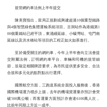
規管網約車法例上半年提交
陳美寶指出，當局正規劃或興建超過10個重型鐵路
與4個智慧綠色集體運輸系統項目。古洞站作為港鐵第1
00個重鐵站已經平頂，東涌綫延線、小蠔灣站、屯門南
延線以及洪水橋站等項目的工程正如火如荼進行。
至於備受關注的網約車，今年上半年會向立法會提
交附屬法例，訂明網約車平台、車輛和司機的規管細
節，並敲定相關牌證要求，為市民提供更多安全、合法
合規和多元化的點對點出行選擇。
國際航空方面，三跑道系統全面投入服務後，香港
國際機場運力穩步上揚，去年的機場貨運量亦預計會突
破500萬公噸；而客運量方面預計亦會達6100萬人次，
比前年同期上升近一成半。