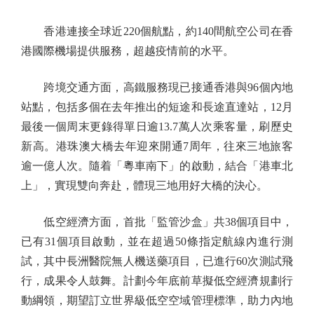
香港連接全球近220個航點，約140間航空公司在香
港國際機場提供服務，超越疫情前的水平。
跨境交通方面，高鐵服務現已接通香港與96個內地
站點，包括多個在去年推出的短途和長途直達站，12月
最後一個周末更錄得單日逾13.7萬人次乘客量，刷歷史
新高。港珠澳大橋去年迎來開通7周年，往來三地旅客
逾一億人次。隨着「粵車南下」的啟動，結合「港車北
上」，實現雙向奔赴，體現三地用好大橋的決心。
低空經濟方面，首批「監管沙盒」共38個項目中，
已有31個項目啟動，並在超過50條指定航線內進行測
試，其中長洲醫院無人機送藥項目，已進行60次測試飛
行，成果令人鼓舞。計劃今年底前草擬低空經濟規劃行
動綱領，期望訂立世界級低空空域管理標準，助力內地