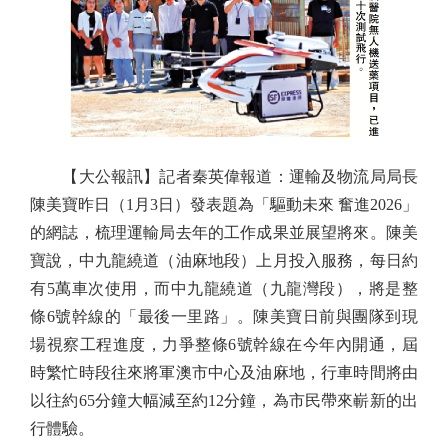
【大公報訊】記者秦英偉報道：運輸及物流局局長
陳美寶昨日（1月3日）發表題為「驅動未來 奮進2026」
的網誌，梳理運輸局去年的工作成果並展望將來。陳美
寶說，中九龍繞道（油麻地段）上月投入服務，每日約
有5萬車次使用，而中九龍繞道（九龍灣段），將是整
條6號幹線的「最後一里路」。陳美寶日前與團隊到現
場視察工程進度，力爭整條6號幹線在今年內開通，屆
時繁忙時段往來將軍澳市中心及油麻地，行車時間將由
以往約65分鐘大幅減至約12分鐘，為市民帶來嶄新的出
行體驗。