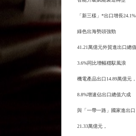
「新三樣」*出口增長24.1%
綠色出海勢頭強勁
41.21萬億元外貿進出口總
3.6%同比增幅穩馭風浪
機電產品出口14.89萬億元
8.8%增速佔出口總值六成
與「一帶一路」國家進出口
21.33萬億元，