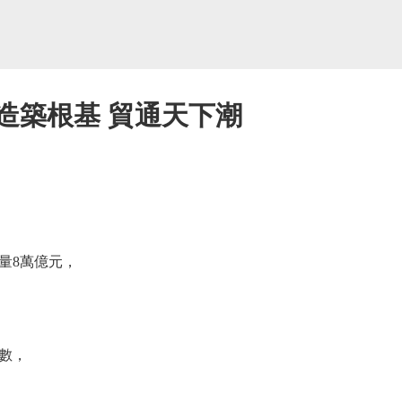
造築根基 貿通天下潮
8萬億元，
數，