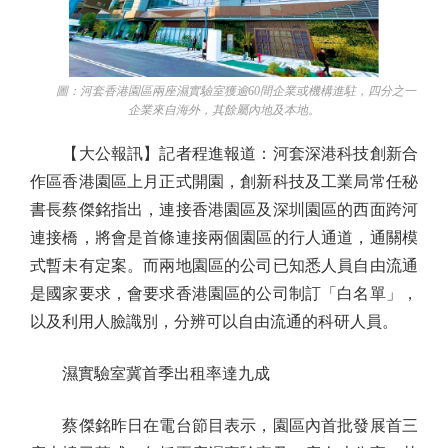
圖：河套香港園區兩座濕實驗室獲逾60間企業或機構進駐，四分之一
企業來自海外，其餘屬內地及本地。
【大公報訊】記者程進報道：河套深港科技創新合
作區香港園區上月正式開園，創新科技及工業局常任秘
書長蔡傑銘指出，連接香港園區及深圳園區的西面跨河
連接橋，將會是首條連接兩個園區的行人通道，通關模
式暫未有定案。而兩地園區的公司已知悉人員自由流通
是國家要求，會要求香港園區的公司制訂「白名單」，
以及利用人臉識別，分辨可以自由流通的科研人員。
濕實驗室冀首季出租率達九成
蔡傑銘昨日在電台節目表示，園區內首批發展首三