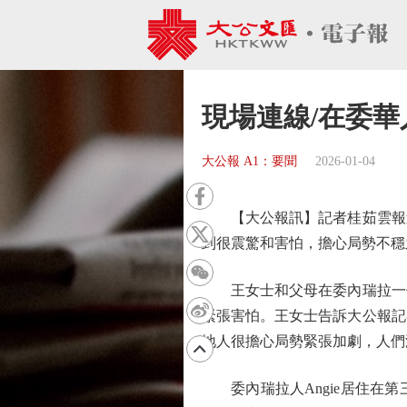
現場連線/在委華
大公報 A1：要聞
2026-01-04
【大公報訊】記者桂茹雲報道
到很震驚和害怕，擔心局勢不穩
王女士和父母在委內瑞拉一個
緊張害怕。王女士告訴大公報記
地人很擔心局勢緊張加劇，人們
委內瑞拉人Angie居住在第