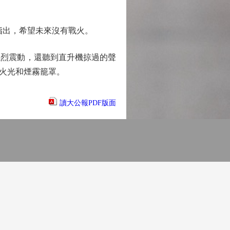
指出，希望未來沒有戰火。
烈震動，還聽到直升機掠過的聲
火光和煙霧籠罩。
讀大公報PDF版面