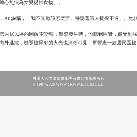
擔心無法為女兒提供食物」。
ngie稱，「我不知道該怎麼辦。特朗普讓人捉摸不透」。她
內居民區的岡薩雷斯稱，襲擊發生時，他聽到巨響，感受到強
向外逃散，機關槍掃射的火光也清晰可見，軍營裏一處居民區被
香港大公文匯傳媒集團有限公司版權所有
© 1997-2026 WWW.TKWW.HK LIMITED.