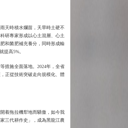
雨天時積水爛苗，天旱時土硬不
，科研專家形成以心土混層、心土
機肥和菌肥補充養分，同時形成輸
就提高5%。
等措施全面落地。2024年，全省
保護，正從技術突破走向規模化、體
開着拖拉機犁地而驕傲，如今我
一家三代耕作史」，成為黑龍江農