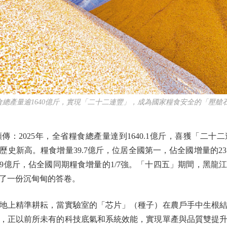
總產量逾1640億斤，實現「二十二連豐」，成為國家糧食安全的「壓艙
2025年，全省糧食總產量達到1640.1億斤，喜獲「二十
新高。糧食增量39.7億斤，位居全國第一，佔全國增量的23.6%
131.9億斤，佔全國同期糧食增量的1/7強。「十四五」期間，
了一份沉甸甸的答卷。
上精準耕耘，當實驗室的「芯片」（種子）在農戶手中生根結
，正以前所未有的科技底氣和系統效能，實現單產與品質雙提