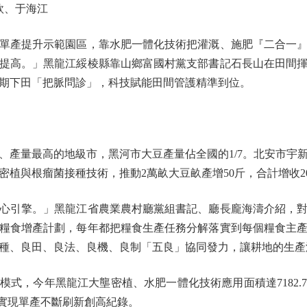
欣、于海江
產提升示範園區，靠水肥一體化技術把灌溉、施肥『二合一』
提高。」黑龍江綏棱縣靠山鄉富國村黨支部書記石長山在田間
期下田「把脈問診」，科技賦能田間管護精準到位。
量最高的地級市，黑河市大豆產量佔全國的1/7。北安市宇
植與根瘤菌接種技術，推動2萬畝大豆畝產增50斤，合計增收2
引擎。」黑龍江省農業農村廳黨組書記、廳長龐海濤介紹，對
糧食增產計劃，每年都把糧食生產任務分解落實到每個糧食主
種、良田、良法、良機、良制「五良」協同發力，讓耕地的生產
，今年黑龍江大壟密植、水肥一體化技術應用面積達7182.
%，實現單產不斷刷新創高紀錄。