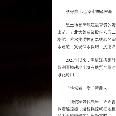
護好黑土地 築牢增產根基
黑土地是黑龍江最寶貴的資源
出苗。」北大荒農業股份八五二
培肥、蓄水排澇技術為核心的綜
水通道，實現保水保肥、抗逆增
2021年以來，黑龍江省累計投
監測區域耕地土壤有機質含量達到
系化應用。
「耕耘者」變「新農人」
「我們家幾代農民，爺爺曾時
揣着遙控器，遠程操控就把地種