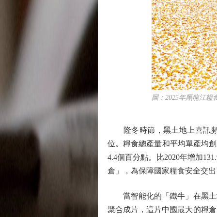
圖：2025年黑龍江糧食
隆冬時節，黑土地上喜訊頻傳：
位。糧食總產量和平均單產均創歷史
4.4個百分點。比2020年增加
倉」，為保障國家糧食安全交出
當智能化的「鐵牛」在黑土地
聚合成片，這片中國最大的糧倉