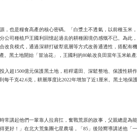
，也是糧食高產的核心密碼。「白漿土不透氣，以前種玉米，
分公司種植戶王國利回憶起過去的耕種困境仍感慨不已。為此
合改良模式，通過深耕打破犁底層等方式改善通透性，搭配有
產。黑土地開始「冒油花」，王國利的80畝改良田當年玉米畝產
入超1500億元保護黑土地，秸稈還田、深鬆整地、保護性耕作
每千克42.6克，耕層厚度比2022年增加了近1厘米。黑土地
常講起他們一輩靠人拉肩扛，奮戰荒原的故事，父親總是為能
得更好！」在北大荒集團七星農場，「85」後陸嚮導講述他「