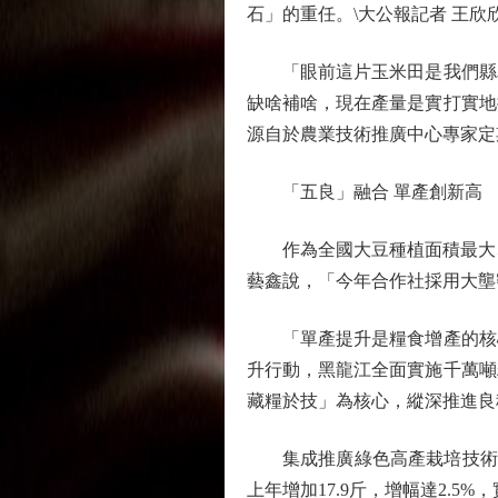
石」的重任。\大公報記者 王欣
「眼前這片玉米田是我們縣單
缺啥補啥，現在產量是實打實地
源自於農業技術推廣中心專家定
「五良」融合 單產創新高
作為全國大豆種植面積最大、產
藝鑫說，「今年合作社採用大壟密
「單產提升是糧食增產的核心
升行動，黑龍江全面實施千萬噸
藏糧於技」為核心，縱深推進良
集成推廣綠色高產栽培技術模式
上年增加17.9斤，增幅達2.5