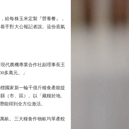
，給每株玉米定製『營養餐』，
揮着手對大公報記者說。這份底氣
新現代農機專業合作社副理事長王
00多萬元。」
標國家新一輪千億斤糧食產能提
產縣（市、區）。以「藏糧於地、
潛能得到全方位激活。
7萬畝。三大糧食作物畝均單產較