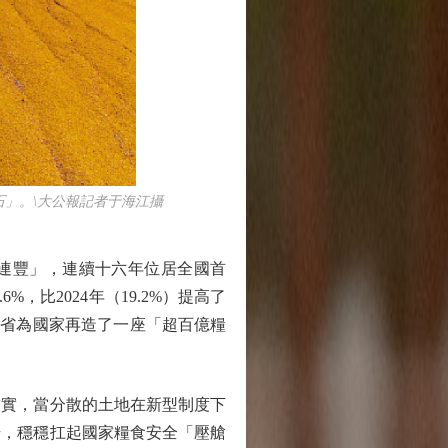
石」。\大公報記者于海江攝
二連豐」，連續十六年位居全國首
，比2024年（19.2%）提高了
黑龍江省為國家再造了一座「超百億糧
實，當分散的土地在新型制度下
升，穩穩扛起國家糧食安全「壓艙