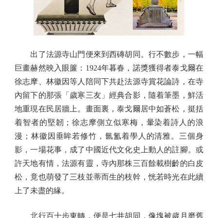
出了法源寺山門便來到西磚胡同。行不數步，一幅
巨畫赫然映入眼簾：1924年暮春，諾獎獲得者泰戈爾在
徐志摩、林徽因等人陪同下共赴法源寺賞花論詩，在寺
內留下的那張「歲寒三友」經典合影，隨着筆墨，鮮活
地重現在民居牆上。畫面裏，泰戈爾居中如蒼松，挺括
着智者的堅韌；徐志摩側立似寒梅，暈染着詩人的浪
漫；林徽因垂眸若修竹，氤氳着學人的清雅。三個身
影，一場花事，成了中國近代文化史上動人的註腳。或
許天地有情，法源有靈，寺內那株三百餘載樹齡的白皮
松，竟也萌發了三枝並蒂而生的枝幹，恍若時光在此續
上了未盡的緣。
北行百十步東轉，便是七井胡同，像塊被歲月磨舊