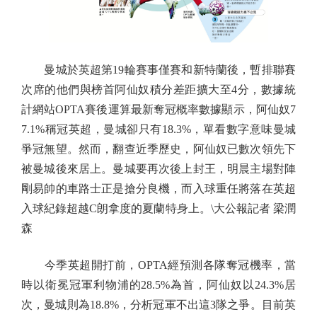
曼城於英超第19輪賽事僅賽和新特蘭後，暫排聯賽
次席的他們與榜首阿仙奴積分差距擴大至4分，數據統
計網站OPTA賽後運算最新奪冠概率數據顯示，阿仙奴7
7.1%稱冠英超，曼城卻只有18.3%，單看數字意味曼城
爭冠無望。然而，翻查近季歷史，阿仙奴已數次領先下
被曼城後來居上。曼城要再次後上封王，明晨主場對陣
剛易帥的車路士正是搶分良機，而入球重任將落在英超
入球紀錄超越C朗拿度的夏蘭特身上。\大公報記者 梁潤
森
今季英超開打前，OPTA經預測各隊奪冠機率，當
時以衛冕冠軍利物浦的28.5%為首，阿仙奴以24.3%居
次，曼城則為18.8%，分析冠軍不出這3隊之爭。目前英