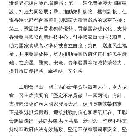
港業界把握內地市場機遇；第二，深化粵港澳大灣區建
設，打造共同發展引擎，推動規則銜接、機制對接，促
進香港北部都會區規劃與國家大灣區戰略的緊密對接；
第三，鞏固提升香港獨特優勢，貢獻國家現代化，支持
香港發展國際創新科技中心，對接國家重大科技項目，
助力國家實現高水準科技自立自強；第四，增進民生福
祉，共用發展成果，努力推動特區政府切實排解民生憂
難，在房屋、醫療、安老、青年發展等領域持續發力，
提升市民獲得感、幸福感、安全感。
工聯會指出，習主席的新年賀詞鼓舞人心，令人振
奮。習主席強調的「堅定不移貫徹『一國兩制』方針，
支持港澳更好融入國家發展大局，保持長期繁榮穩定」
正是香港抓緊機遇、迎接挑戰的信心和底氣所在。工聯
會將續踐行「共建共榮 共享共贏」新理念，堅定不移支
持特區政府依法有效施政、堅定不移維護國家安全、堅