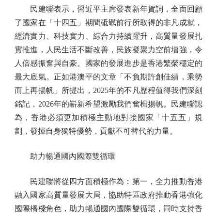
民建聯表示，習近平主席發表新年賀詞，全面回顧
了國家在「十四五」期間砥礪前行所取得的非凡成就，
經濟實力、科技實力、綜合力持續躍升，高質量發展扎
實推進，人民生活不斷改善，民族凝聚力空前增強，令
人倍感振奮與自豪。國家的發展進步是香港繁榮穩定的
最大底氣。正如港澳平的文章「不負期許創佳績，乘勢
而上再揚帆」所提出，2025年的不凡歷程值得我們深刻
銘記，2026年的嶄新希望激勵我們奮楫揚帆。民建聯認
為，香港必須更加積極主動地對接國家「十五五」規
劃，發揮自身獨特優勢，貢獻不可替代的力量。
助力暢通國內國際雙循環
民建聯將從四方面積極作為：第一，全力推動香港
融入國家高質量發展大局，協助特區政府推動香港強化
國際橋樑角色，助力暢通國內國際雙循環，同時支持香