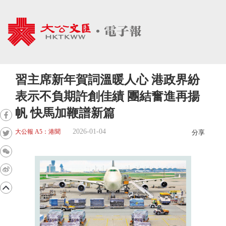
習主席新年賀詞溫暖人心 港政界紛
表示不負期許創佳績 團結奮進再揚
帆 快馬加鞭譜新篇
2026-01-04
大公報 A5：港聞
分享