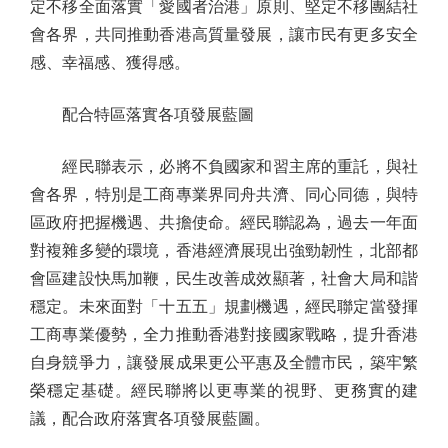
定不移全面落實「愛國者治港」原則、堅定不移團結社
會各界，共同推動香港高質量發展，讓市民有更多安全
感、幸福感、獲得感。
配合特區落實各項發展藍圖
經民聯表示，必將不負國家和習主席的重託，與社
會各界，特別是工商專業界同舟共濟、同心同德，與特
區政府把握機遇、共擔使命。經民聯認為，過去一年面
對複雜多變的環境，香港經濟展現出強勁韌性，北部都
會區建設快馬加鞭，民生改善成效顯著，社會大局和諧
穩定。未來面對「十五五」規劃機遇，經民聯定當發揮
工商專業優勢，全力推動香港對接國家戰略，提升香港
自身競爭力，讓發展成果更公平惠及全體市民，築牢繁
榮穩定基礎。經民聯將以更專業的視野、更務實的建
議，配合政府落實各項發展藍圖。