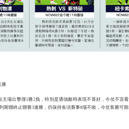
直播
主場出擊僅1勝2負，特別是遇強敵時表現不算好，今仗不宜看
列斯聯終止聯賽3連勝，仍保持各項賽事8場不敗，今仗客勝可期