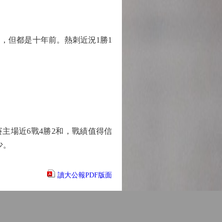
，但都是十年前。熱刺近況1勝1
主場近6戰4勝2和，戰績值得信
少。
讀大公報PDF版面