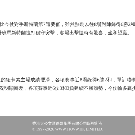
今仗對手新特蘭第7還要低，雖然熱刺以往8場對陣錄得6勝2和
升班馬新特蘭擅打穩守突擊，客場出擊隨時有驚喜，坐和望贏。
紐卡素主場成績硬淨，各項賽事近8場錄得6勝2和，單計聯賽
近況明顯轉差，各項賽事近6仗3和3負延續不勝頹勢，今仗輸多贏
香港大公文匯傳媒集團有限公司版權所有
© 1997-2026 WWW.TKWW.HK LIMITED.