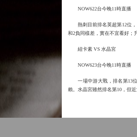
NOW622台今晚11時直播
熱刺目前排名英超第12位，比
和2負同樣差，實在不宜看好；
紐卡素 VS 水晶宮
NOW623台今晚11時直播
一場中游大戰，排名第13位的
賴。水晶宮雖然排名第10，但