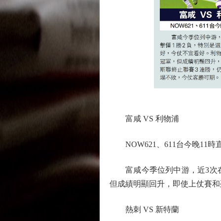
富咸 VS 利物浦
NOW621、611台今晚11時
富咸今季位列中游，近3次在
但成績明顯回升，即使上仗賽和
熱刺 VS 新特蘭