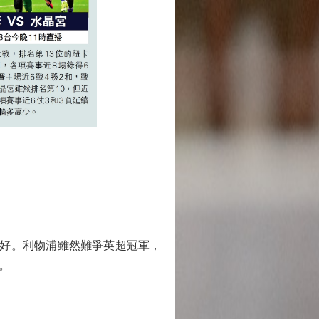
好。利物浦雖然難爭英超冠軍，
。