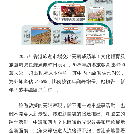
2025年香港旅遊市場交出亮麗成績單！文化體育及
旅遊局局長羅淑佩昨日表示，2025年訪港旅客高達4990
萬人次，超出政府原本估算，其中內地旅客佔比74%，
海外旅客佔比26%，比例較往年顯著增長。她預告，新
年「盛事繼續是主打」。
旅遊數據的亮眼表現，離不開一連串盛事活動，也
離不開各大新景點、旅遊新體驗的接連推出。剛過去的
跨年活動，中環和西九文化區通過光影效果和燈飾展示
全新面貌，北角東岸板道人流絡繹不絕，舊油蔴地警署