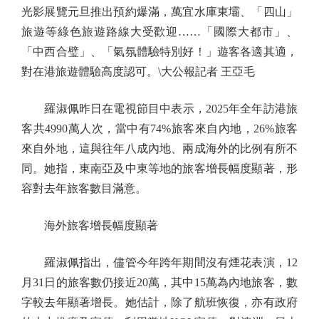
光影展覽元旦推出預約爆滿，萬宜水庫東壩、「四山」
旅遊等綠色旅遊路線大受歡迎……「國際大都市」、
「中西合璧」、「氣氛體驗特別好！」遊客各適其適，
對在港旅遊體驗高度認可。\大公報記者 王亞毛
羅淑佩昨日在電視節目中表示，2025年全年訪港旅
客共4990萬人次，當中有74%旅客來自內地，26%旅客
來自外地，這與往年八成內地、兩成海外的比例有所不
同。她指，東南亞及中東等地的旅客增長幅度顯著，形
容對去年旅客數目滿意。
海外旅客增長幅度顯著
羅淑佩指出，儘管今年跨年期間沒有煙花表演，12
月31日的旅客數仍接近20萬，其中15萬為內地旅客，數
字較去年顯著增長。她估計，除了航班恢復，亦有政府