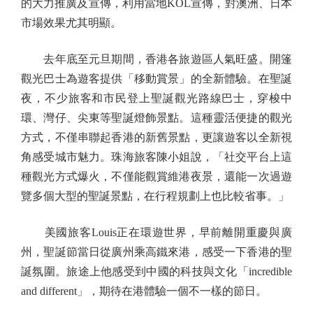
的大力推廣及宣傳，利用當地KOL宣傳，對澳洲、日本
市場效果尤其明顯。
去年底至元旦期間，香港各旅遊區人氣旺盛。開篷
觀光巴士為遊客提供「移動賞景」的全新體驗。在聖誕
夜，不少旅客和市民登上聖誕觀光路線巴士，穿梭中
環、灣仔、尖東等聖誕燈飾景點。這種靈活便捷的觀光
方式，不僅串聯起香港的新舊景點，更讓遊客以全新視
角感受城市魅力。珠海旅客陳小姐說，「社交平台上這
種觀光方式爆火，不僅能觀賞維港夜景，還能一次過遊
覽多個大型的聖誕景點，在行程規劃上也比較省事。」
美國旅客Louis正在環遊世界，早前離開重慶與廣
州，聖誕節當日從廣州乘高鐵來港，感受一下香港的聖
誕氛圍。旅途上他感受到中國的科技與文化「incredible
and different」，期待在港體驗一個不一樣的節日。