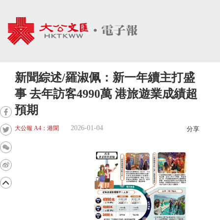
新聞綜述/羅淑佩：新一年續主打盛
事 去年訪客4990萬 港旅遊業成績超
預期
2026-01-04
大公報 A4：港聞
分享