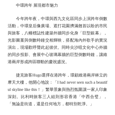
中環跨年 展現都市魅力
今年跨年夜，中環與西九文化區同步上演跨年倒數
活動，中環皇后像廣場、遮打花園擠滿翹首以盼的市民
與旅客，八幢標誌性建築外牆同步化身「巨型銀幕」，
光影圖案與倒數時鐘交相輝映，搭配海內外歌手的實況
演出，現場歡呼聲此起彼伏。同時尖沙咀文化中心外牆
的同步投影、會展中心玻璃幕牆的巨型倒數時鐘，讓維
港兩岸形成跨區聯動的慶祝盛況。
捷克旅客Hugo選擇在港跨年，環顧維港兩岸林立的
摩天大樓，他開心地說：「I had never seen such a beautif
ul skyline like this！」繁華景象與熱烈氛圍讓一家人印象
深刻。比利時旅客三人組則形容香港「中西合璧」，
「無論是街道，還是任何地方，都特別乾淨。」