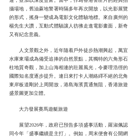
連，並加以深度豐富。當中，作為香港警匪片的經典拍
攝場地，舊油蔴地警署時隔多年再次開放，以光影展覽
的形式，搖身一變成為電影文化體驗地標。來自廣州的
楊先生大讚，互動式體驗讓人彷彿走進電影畫面，新奇
又有紀念意義。
人文景觀之外，近年隨着戶外徒步熱潮興起，萬宜
水庫東壩成為備受追捧的自然景點，其獨特的六角形石
柱地質奇觀，加上山海相連的壯麗風光，令麥理浩徑的
國際知名度逐步提升。連日來打卡人潮絡繹不絕的北角
東岸板道剛於上周開放，港島海濱貫通無阻，香港旅遊
盛景圖更加立體。
大力發展賽馬遊艇旅遊
展望2026年，政府已預告多項盛事活動，羅淑佩認
同今年「盛事繼續是主打」。例如，周末便會有公開網