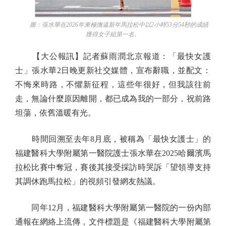
圖：張水華在2026年東極撫遠新年馬拉松中以2小時53分54秒的成績
獲得女子組第一名。
【大公報訊】記者蘇雨潤北京報道：「最快女護
士」張水華2日晚更新社交媒體，宣布辭職，並配文：
不悔來時路，不懼新征程，這些年很好，但我該往前
走，無論什麼原因離開，都已成為我的一部分，祝前路
坦蕩，依舊溫暖有光。
時間回溯至去年8月底，被稱為「最快女護士」的
福建醫科大學附屬第一醫院護士張水華在2025哈爾濱馬
拉松比賽中奪冠，賽後其接受採訪時哭訴「望領導支持
其調休跑馬拉松」的視頻引發網友熱議。
同年12月，福建醫科大學附屬第一醫院的一份內部
通報在網絡上流傳，文件標題是《福建醫科大學附屬第