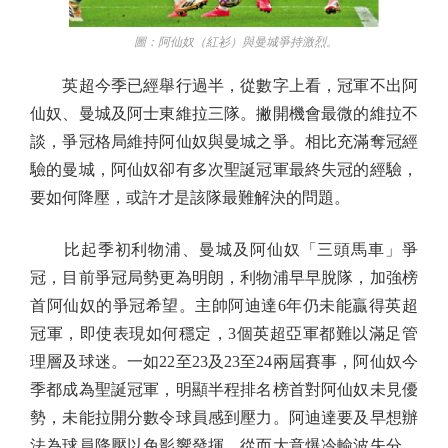
圖：阿仙奴（紅衫）與曼城爭持激烈。
英超今季已經舉行過半，從數字上看，冠軍不出阿
仙奴、曼城及阿士東維拉三隊。撇開機會最微的維拉不
談，爭冠格局維持阿仙奴與曼城之爭。相比充滿奪冠經
驗的曼城，阿仙奴卻有多次聖誕冠軍最終失冠的經驗，
要如何降壓，或許才是該隊最難解決的問題。
比起季初利物浦、曼城及阿仙奴「三頭馬車」爭
冠，目前爭冠局勢更為明朗，利物浦早早脫隊，加強榜
首阿仙奴的爭冠希望。主帥阿迪達6年仍未能贏得英超
冠軍，即使表現如何穩定，3個英超亞軍都難以滿足管
理層及球迷。一如22至23及23至24兩屆賽事，阿仙奴今
季都成為聖誕冠軍，明顯半程排名榜首對阿仙奴未見優
勢，未能拉開分數令球員感到壓力。阿迪達要及早想辦
法為球員降壓以免影響發揮，從而大意爆冷輸波失分，