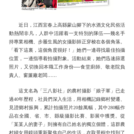
近日，江西宜春上高縣蒙山腳下的水酒文化民俗活
動熱鬧非凡，人群中活躍着一支特別的隊伍──幾名手
持專業相機、步履生風的女攝影師正穿梭在各個角落。
「看下這裏，這個角度很好！」她們一邊尋找最佳拍攝
位置，一邊指導着拍攝對象。活動結束，她們迅速篩選
照片，又切換回本職工作身份──食堂廚師、敬老院負
責人、窗簾廠老闆……
這支名為「三八影社」的農村攝影「娘子軍」已走
過40年歷程，社員們深入生活，用相機記錄鄉村變遷、
見證鄉村振興，累計拍攝照片20餘萬幅，其中280幅作
品在全國、省、市、縣級攝影比賽、影展中獲獎。從
「某某人的妻子」到擁有自己姓名的獨立個體，這群農
村婦女用鏡頭重新聚焦自己的生活，在取景框中找到了