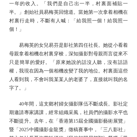
一年的收入。「我們是自己出一半，村裏面補貼一
半。」創始社員易梅英回憶道。當她第一次拿着相機在
村裏行走時，不斷有人喊：「給我照一個！給我照一
個！」
易梅英的女兒易芬是影社第四任社長。她從小看着
母親拿着相機在村裏穿梭，深知攝影對母親而言從來不
只是簡單的愛好。「原來她說的話沒人聽，沒有話語
權，我現在因為一個相機改變了我的地位。村裏面這些
人看到我，不會叫我某某人的老婆了，直接就叫我的名
字了。」
40年間，這支鄉村婦女攝影隊伍不斷成長。影社定
期邀請專家講課，經常組織采風，社員們的攝影水平也
不斷提升。去年，在「香港第15屆全國攝影藝術展覽」
暨「2025中國攝影金龍獎」徵稿賽事中，「三八影社」