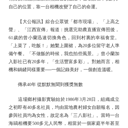
自己的位置，靠一台相機改變了自己的命運。
【大公報訊】綜合公眾號「都市現場」、「上高之
聲」、「江西宣傳」報道：挑選完助農直播宣傳照後，
61歲的曾小蘭迅速切換角色，回到村裏的幸福食堂。
「上菜了，吃飯！」她繫上圍裙，為20多位留守老人準
備午餐。「不做飯的時候，我也拍些風景。」曾小蘭加
入影社已有20多年，「生活豐富多彩」。對她而言，相
機和鍋鏟同樣重要──一個記錄美好，一個創造溫暖。
傳承40年 從默默無聞到獲獎無數
這場鄉村攝影實驗始於1986年3月28日，組織成立
之初即有40多名社員，均由當地農村婦女自願報名，因
參與社員均為女性，故定名為「三八影社」。當時一台
海鷗相機要500多元人民幣，相當於一個家庭半年甚至