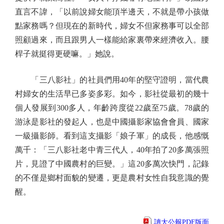
直言不諱，「以前說婦女能頂半邊天，不就是帶小孩做
點家務嗎？但現在的新時代，婦女不但家務事可以全部
照顧過來，而且跟男人一樣能給家裏帶來經濟收入。腰
桿子就挺得更硬嘛。」她說。
「三八影社」的社員們用40年的堅守證明，當代農
村婦女的生活早已多姿多彩。如今，影社從最初的幾十
個人發展到300多人，年齡跨度從22歲至75歲。78歲的
游泳是影社的發起人，也是中國攝影家協會會員、國家
一級攝影師。看到這支攝影「娘子軍」的成長，他感慨
萬千：「三八影社老中青三代人，40年拍了20多萬張照
片，見證了中國農村的巨變。」這20多萬次快門，記錄
的不僅是鄉村面貌的變遷，更是農村女性自我意識的覺
醒。
讀大公報PDF版面