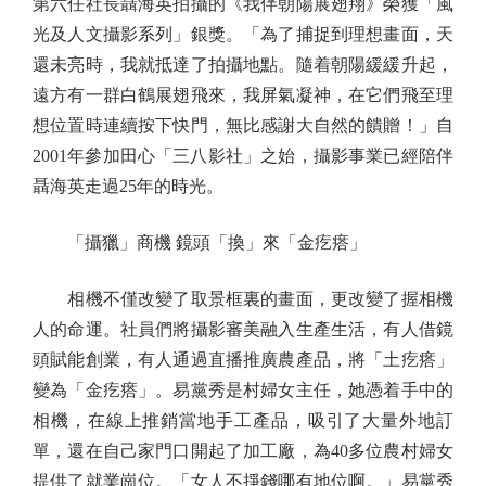
第六任社長聶海英拍攝的《我伴朝陽展翅翔》榮獲「風
光及人文攝影系列」銀獎。「為了捕捉到理想畫面，天
還未亮時，我就抵達了拍攝地點。隨着朝陽緩緩升起，
遠方有一群白鶴展翅飛來，我屏氣凝神，在它們飛至理
想位置時連續按下快門，無比感謝大自然的饋贈！」自
2001年參加田心「三八影社」之始，攝影事業已經陪伴
聶海英走過25年的時光。
「攝獵」商機 鏡頭「換」來「金疙瘩」
相機不僅改變了取景框裏的畫面，更改變了握相機
人的命運。社員們將攝影審美融入生產生活，有人借鏡
頭賦能創業，有人通過直播推廣農產品，將「土疙瘩」
變為「金疙瘩」。易黨秀是村婦女主任，她憑着手中的
相機，在線上推銷當地手工產品，吸引了大量外地訂
單，還在自己家門口開起了加工廠，為40多位農村婦女
提供了就業崗位。「女人不掙錢哪有地位啊。」易黨秀