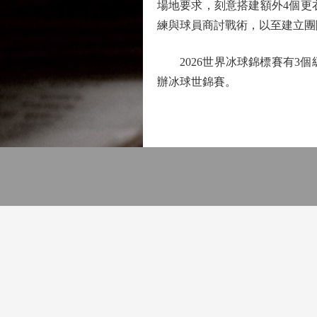
場地要求，刻意搭建額外4個更
練與球員商討戰術，以至建立團
2026世界冰球錦標賽有3個級
辦冰球世錦賽。