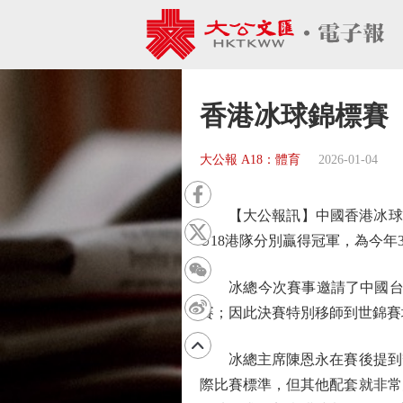
香港冰球錦標賽 
大公報 A18：體育
2026-01-04
【大公報訊】中國香港冰球總會
U18港隊分別贏得冠軍，為今年
冰總今次賽事邀請了中國台北、
賽；因此決賽特別移師到世錦賽
冰總主席陳恩永在賽後提到籌
際比賽標準，但其他配套就非常