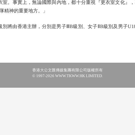
衣室。事實上，無論國際與內地，都十分重視『更衣室文化』
隊精神的重要地方。」
別將由香港主辦，分別是男子ⅢB級別、女子ⅡB級別及男子U18
香港大公文匯傳媒集團有限公司版權所有
© 1997-2026 WWW.TKWW.HK LIMITED.