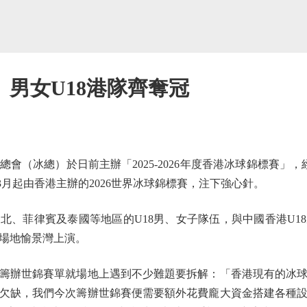
男女U18港隊齊奪冠
（冰總）於日前主辦「2025-2026年度香港冰球錦標賽」，
3月起由香港主辦的2026世界冰球錦標賽，注下強心針。
菲律賓及泰國等地區的U18男、女子隊伍，與中國香港U1
場地愉景灣上演。
辦世錦賽單就場地上遇到不少難題要拆解：「香港現有的冰球
欠缺，我們今次籌辦世錦賽便需要額外花費龐大資金搭建各種