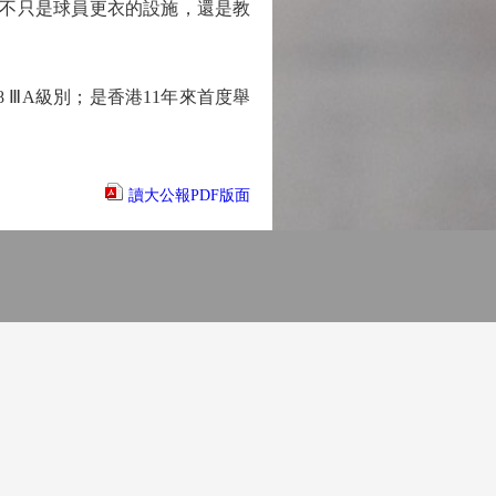
，不只是球員更衣的設施，還是教
 ⅢA級別；是香港11年來首度舉
讀大公報PDF版面