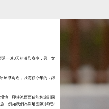
經過一連3天的激烈賽事，男、女
8冰球隊角逐，以備戰今年的世錦
場地，即使冰面面積能夠達到國
設施，例如我們為滿足國際冰聯對