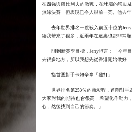
在四強與盧比利夫的激戰，在球場的移動及
無緣決賽，但表現已令人眼前一亮。他去年
去年世界排名一度殺入前五十位的Jerr
給我帶來了很多，近兩年在這裏也都非常順
問到新賽季目標，Jerry坦言：「今年
去很多地方，所以我想先從香港開始做好，
指首圈對手卡姆辛拿「難打」
世界排名第253位的商竣程，首圈對手為
大家對我的期待也會很高，希望化作動力
心，然後找到自己的節奏。」