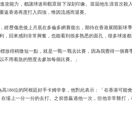
進攻能力，都讓球迷和觀眾留下深刻印象。當屆他生涯首次殺入
重返香港再度打入四強，惟因流感而退賽。
y，經歷傷患後上月底在多倫多網賽復出，期待在香港展開新球
利，回來感到非常興奮，也能看到很多熟悉的面孔，很多球迷都
目標放得稍微短一點，就是一戰一戰去比賽，因為我覺得一個賽季
以不用着急的態度去參加每個比賽。」
高186位的阿根廷好手卡姆辛拿，他對此表示：「在香港可能
，在場上一分一分的去打。之前曾贏過他一次，但他非常難打，