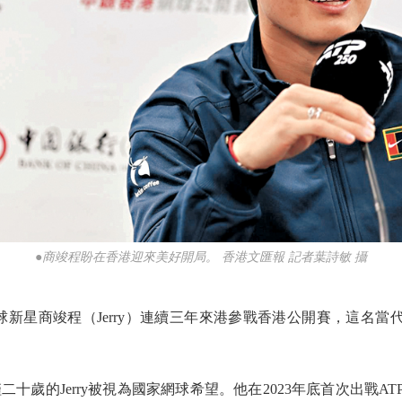
●商竣程盼在香港迎來美好開局。 香港文匯報 記者葉詩敏 攝
星商竣程（Jerry）連續三年來港參戰香港公開賽，這名當
的Jerry被視為國家網球希望。他在2023年底首次出戰ATP