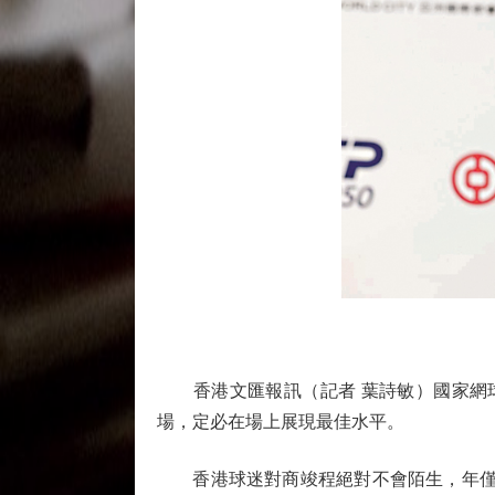
香港文匯報訊（記者 葉詩敏）國家網球新
場，定必在場上展現最佳水平。
香港球迷對商竣程絕對不會陌生，年僅二十歲