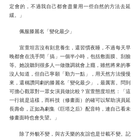
定會的，不過我自己都會盡量用一些自然的方法去延
緩。」
佩服滕麗名「變化最少」
宣萱坦言沒有刻意養生，還習慣夜睡，不過每天早
晚都會在洗手間「搞」一個半小時，包括敷面膜、刮臉
等。她說聽到很多人一做微調就會上癮，雖然將來的事
沒人知道，但自己寧願「勤力一點」，用天然方法慢慢
來，還稱讚同劇的滕麗名「變化最少」，最厲害。問到
可擔心觀眾對一眾女演員做比較？宣萱態度坦然：「這
一行就是這樣，而科技（修畫面）的確可以幫助演員延
長壽命，正如為劇集《巨塔之后》配音時，連自己看未
修畫面時也會失望。」
除了外貌不變，與古天樂的友誼也是廿載不變。記