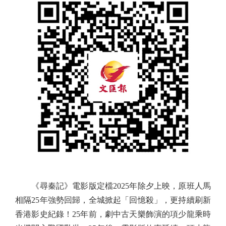
《尋秦記》電影版定檔2025年除夕上映，原班人馬
相隔25年強勢回歸，全城掀起「回憶殺」，更持續刷新
香港影史紀錄！25年前，劇中古天樂飾演的項少龍乘時