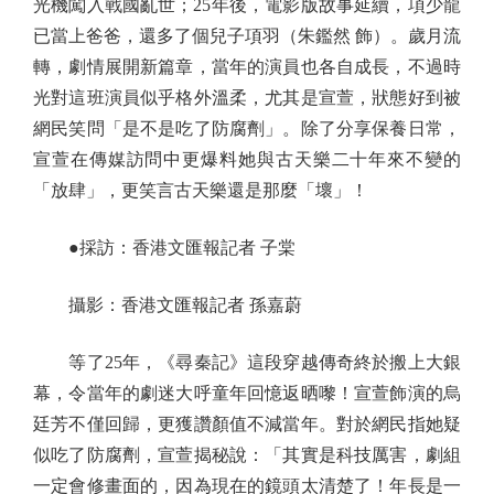
光機闖入戰國亂世；25年後，電影版故事延續，項少龍
已當上爸爸，還多了個兒子項羽（朱鑑然 飾）。歲月流
轉，劇情展開新篇章，當年的演員也各自成長，不過時
光對這班演員似乎格外溫柔，尤其是宣萱，狀態好到被
網民笑問「是不是吃了防腐劑」。除了分享保養日常，
宣萱在傳媒訪問中更爆料她與古天樂二十年來不變的
「放肆」，更笑言古天樂還是那麼「壞」！
●採訪：香港文匯報記者 子棠
攝影：香港文匯報記者 孫嘉蔚
等了25年，《尋秦記》這段穿越傳奇終於搬上大銀
幕，令當年的劇迷大呼童年回憶返晒嚟！宣萱飾演的烏
廷芳不僅回歸，更獲讚顏值不減當年。對於網民指她疑
似吃了防腐劑，宣萱揭秘說：「其實是科技厲害，劇組
一定會修畫面的，因為現在的鏡頭太清楚了！年長是一