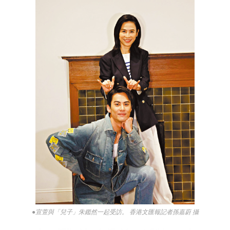
●宣萱與「兒子」朱鑑然一起受訪。 香港文匯報記者孫嘉蔚 攝