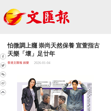
怕微調上癮 崇尚天然保養 宣萱指古
天樂「壞」足廿年
2026-01-04
香港文匯報 娛樂