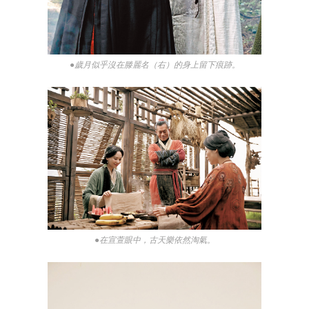
●歲月似乎沒在滕麗名（右）的身上留下痕跡。
●在宣萱眼中，古天樂依然淘氣。