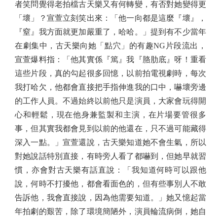
者笑問覺得老拍檔古天樂又有何轉變，有否對她變得更
「壞」？宣萱立刻笑出來：「他一向都是這麼『壞』，
『窒』我方面就更加嚴重了，哈哈。」提到有不少當年
在劇集中，古天樂向她「點穴」的有趣NG片段流出，
宣萱爆料指：「他其實係『篤』我『胳肋底』呀！重看
這些片段，真的勾起很多回憶，以前拍電視劇時，每次
我打哈欠，他都會直接把手指伸進我的口中，嚇壞旁邊
的工作人員。不過始終以前他只是演員，大家會玩得開
心和輕鬆，現在他身兼監製和主演，在片場要管很多
事，但其實我都會見到以前的他還在，只不過可能藏得
深入一點。」宣萱還說，古天樂知道她不會生氣，所以
對她說話特別直接，有時旁人看了都嚇到，但她早就習
慣，亦會對古天樂有話直說：「我知道何時可以跟他
說，何時不打擾他，都會看面色的，但有些事別人不敢
告訴他，我會直接說，因為他需要知道。」她又憶起當
年拍劇的艱苦，除了環境簡陋外，演員輪流病倒，她自