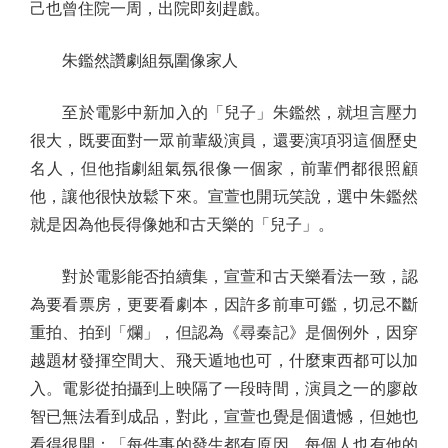
己也曾住院一周，出院即刻趕戲。
朱鑑然讚劇組氛圍像家人
至於電影中新加入的「兒子」朱鑑然，就坦言壓力
很大，既要面對一眾前輩級演員，還要演項羽這個歷史
名人，但他指劇組氣氛很像一個家，前輩們都很照顧
他，讓他很快放鬆下來。宣萱也開玩笑說，選中朱鑑然
就是因為他長得像她和古天樂的「兒子」。
對於電影能否拍續集，宣萱和古天樂看法一致，認
為要看票房，更要看劇本，因許多前車可鑑，切忌不斷
重拍、拍到「爛」，但認為《尋秦記》是個例外，因穿
越題材發揮空間大、飛天遁地也可，什麼東西都可以加
入。電影從拍攝到上映隔了一段時間，演員之一的廖啟
智已無法看到成品，對此，宣萱也覺是個遺憾，但她也
看得很開：「每件事的發生都有原因，每個人也有他的