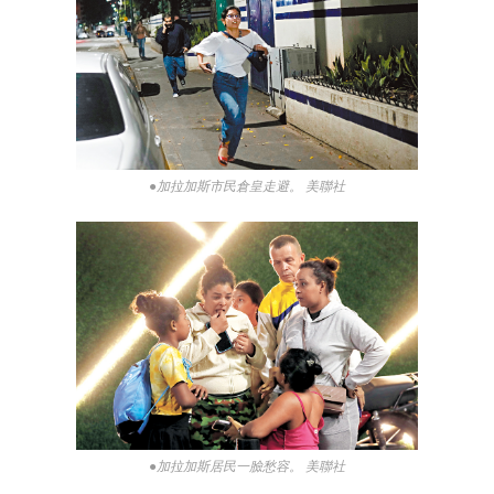
●加拉加斯市民倉皇走避。 美聯社
●加拉加斯居民一臉愁容。 美聯社