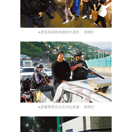
●委當局疏散首都部分居民。 美聯社
●委國警察在拉瓜伊拉巡邏。 美聯社