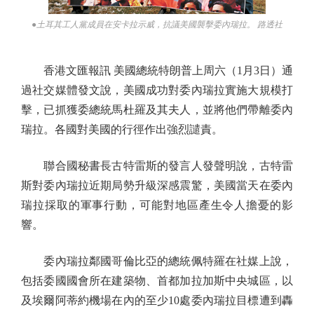
●土耳其工人黨成員在安卡拉示威，抗議美國襲擊委內瑞拉。 路透社
香港文匯報訊 美國總統特朗普上周六（1月3日）通
過社交媒體發文說，美國成功對委內瑞拉實施大規模打
擊，已抓獲委總統馬杜羅及其夫人，並將他們帶離委內
瑞拉。各國對美國的行徑作出強烈譴責。
聯合國秘書長古特雷斯的發言人發聲明說，古特雷
斯對委內瑞拉近期局勢升級深感震驚，美國當天在委內
瑞拉採取的軍事行動，可能對地區產生令人擔憂的影
響。
委內瑞拉鄰國哥倫比亞的總統佩特羅在社媒上說，
包括委國國會所在建築物、首都加拉加斯中央城區，以
及埃爾阿蒂約機場在內的至少10處委內瑞拉目標遭到轟