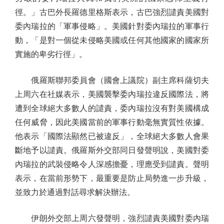
徑。」古巴外長羅德里格斯表示，古巴強烈譴責美國對
委內瑞拉的「軍事侵略」。美國針對委內瑞拉的軍事行
動，「是對一個從未侵略美國或任何其他國家的國家所
實施的卑劣行徑」。
俄羅斯聯邦委員會（國會上議院）副主席科薩切夫
上周六在社媒表示，美國襲擊委內瑞拉違反國際法，將
遭到全球絕大多數人的譴責，委內瑞拉沒有對美國構成
任何威脅，因此美國當前的軍事行動毫無實質性依據。
他表示「國際法顯然已被違反」，全球絕大多數人會果
斷地予以譴責。俄羅斯外交部同日發聲明說，美國對委
內瑞拉的武裝侵略令人深感擔憂，理應受到譴責。聲明
表示，在當前形勢下，最重要是防止局勢進一步升級，
並致力於通過對話尋求解決辦法。
伊朗外交部上周六發聲明，強烈譴責美國對委內瑞