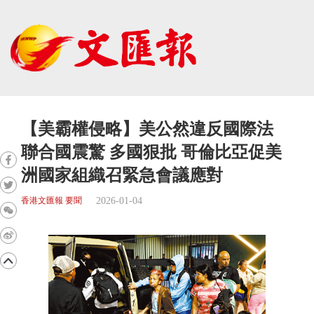
【美霸權侵略】美公然違反國際法
聯合國震驚 多國狠批 哥倫比亞促美
洲國家組織召緊急會議應對
2026-01-04
香港文匯報 要聞