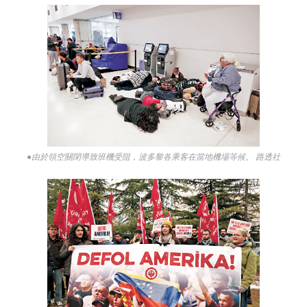
●由於領空關閉導致班機受阻，波多黎各乘客在當地機場等候。 路透社