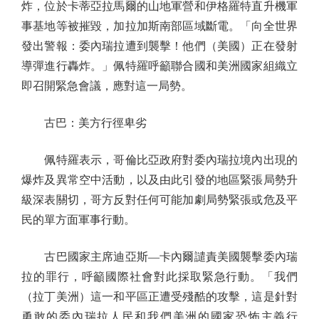
炸，位於卡蒂亞拉馬爾的山地軍營和伊格羅特直升機軍
事基地等被摧毀，加拉加斯南部區域斷電。「向全世界
發出警報：委內瑞拉遭到襲擊！他們（美國）正在發射
導彈進行轟炸。」佩特羅呼籲聯合國和美洲國家組織立
即召開緊急會議，應對這一局勢。
古巴：美方行徑卑劣
佩特羅表示，哥倫比亞政府對委內瑞拉境內出現的
爆炸及異常空中活動，以及由此引發的地區緊張局勢升
級深表關切，哥方反對任何可能加劇局勢緊張或危及平
民的單方面軍事行動。
古巴國家主席迪亞斯—卡內爾譴責美國襲擊委內瑞
拉的罪行，呼籲國際社會對此採取緊急行動。「我們
（拉丁美洲）這一和平區正遭受殘酷的攻擊，這是針對
勇敢的委內瑞拉人民和我們美洲的國家恐怖主義行