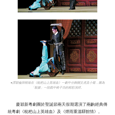
●譚穎倫與曉瑜在《枇杷山上英雄血》一劇中分飾關文虎及小菊，圖為
「殺嫂」一段戲中椅子功的精彩演繹。
慶穎新粵劇團於聖誕節兩天假期選演了兩齣經典傳
統粵劇《枇杷山上英雄血》及《煙雨重溫驛館情》。