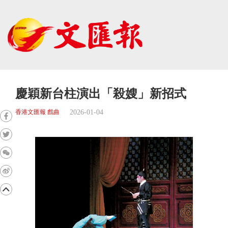
慶穎新台柱演出「殺嫂」新招式
2026-01-04
香港文匯報 戲曲