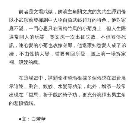
前者是文場武做，飾演主角關文虎的文武生譚穎倫
以小武演藝發揮劇中人物自負武藝超群的特色，他對家
庭不滿，一門心思只在青梅竹馬的小菊身上，但人生際
遇常開人的玩笑，關文虎一次出征失敗，不但被傳死
訊，連心愛的小菊也改嫁弟郎，他返家知悉愛人成了弟
婦，不由性情大變，誓要奪回所愛，遂上演一場拆家
祠、殺嫂的戲。
在這場戲中，譚穎倫和曉瑜根據多個傳統在戲台展
示追逐、剷台、絞紗、水髮等功架，此外，增添一段常
出現在「擋馬」折子戲的椅子功，更充分演繹出男主角
的悲憤情緒。
●文︰白若華