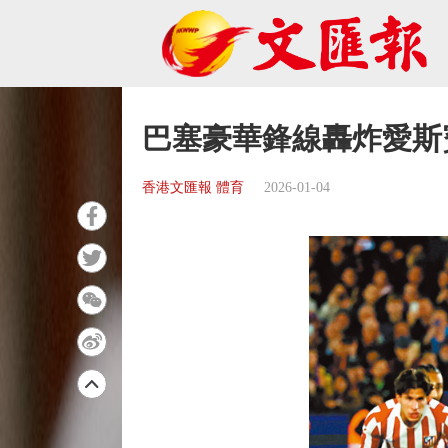
巴塞豪華鋒線轟炸愛斯
香港文匯報 體育
2026-01-04