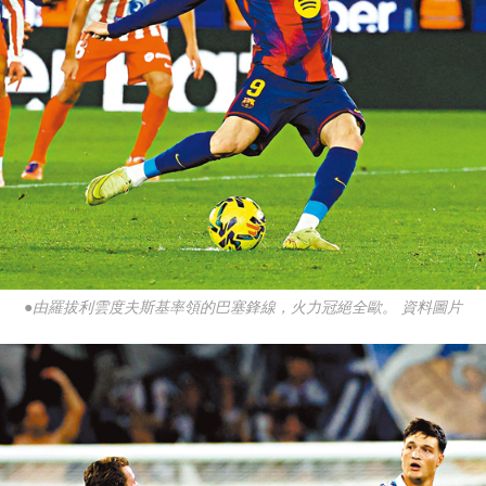
●由羅拔利雲度夫斯基率領的巴塞鋒線，火力冠絕全歐。 資料圖片