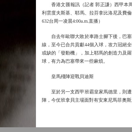
香港文匯報訊（記者 郭正謙）西甲本周將
利雲度夫斯基、耶馬、拉芬拿比洛尼及費倫
632台周一凌晨4:00a.m.直播）
自去年歐聯大敗於車路士腳下後，巴塞隆
線，至今已合共貢獻44個入球，攻力冠絕
或缺的「發動機」，加上耶馬的創造力及羅
球，有力為巴塞帶來一些麻煩。
皇馬殘陣迎戰貝迪斯
至於另一支西甲班霸皇家馬德里，則遭遇
陣，今仗班拿貝主場面對有安東尼馬菲奧斯及柏