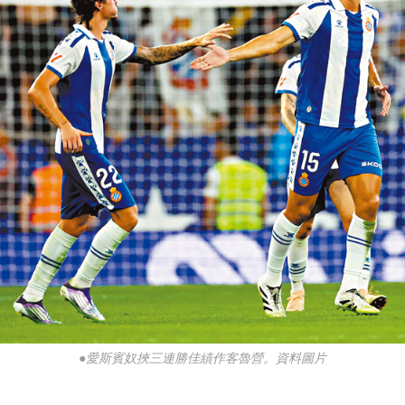
●愛斯賓奴挾三連勝佳績作客魯營。資料圖片