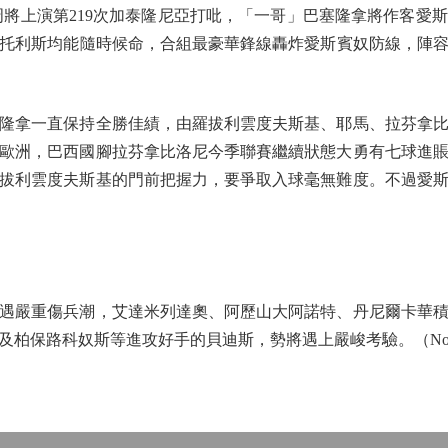
上演第219次加泰隆尼亞打吡，「一哥」巴塞隆拿將作客愛
托利斯均能隨時候命，合組最豪華鋒線轟炸愛斯賓奴防線，陣容
拿一直保持全勝佳績，由羅拔利雲度夫斯基、耶馬、拉芬拿比
全歐洲，巴西國腳拉芬拿比洛尼今季聯賽繼續狀態大勇有七球進
拔利雲度夫斯基的門前把握力，要爭取入球毫無難度。不過愛
嚴重傷兵潮，艾達米列達奧、阿歷山大阿諾特、丹尼爾卡華積
保路科奴斯等進攻好手的貝迪斯，勢將遇上嚴峻考驗。（Now632台