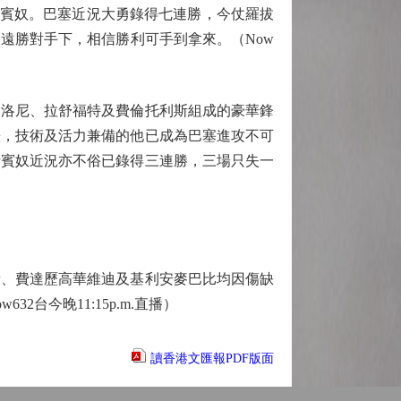
斯賓奴。巴塞近況大勇錄得七連勝，今仗羅拔
遠勝對手下，相信勝利可手到拿來。（Now
洛尼、拉舒福特及費倫托利斯組成的豪華鋒
賬，技術及活力兼備的他已成為巴塞進攻不可
斯賓奴近況亦不俗已錄得三連勝，三場只失一
、費達歷高華維迪及基利安麥巴比均因傷缺
今晚11:15p.m.直播）
讀香港文匯報PDF版面