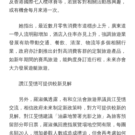
及香港國際七人欖球賽等，若旅客對相關活動感興趣，
或有機會每月來港一次。
她指出，最近數月零售消費市道穩步上升，廣東道
一帶人流明顯增加，酒店入住率亦見上升，強調旅遊業
發展有助帶動交通、餐飲、清潔、物流等多個相關行
業，政府亦計劃推出針對高消費客群的定製旅遊產品，
如新年期間的賽馬旅遊，能夠度身訂造行程，未來亦會
大力發展遊艇旅遊。
讚江旻憓可提供較新見解
另外，羅淑佩透露，有和立法會旅遊界議員江旻憓
交流，相信政府未來制定新政策時，對方可提供較新的
見解。對江旻憓建議「油蔴地警署光影之旅」為旅客預
留部分即日票，羅淑佩回應指展覽場地空間有限，每團
名額20人，增加參觀人數或造成擠迫，但會再考慮如何