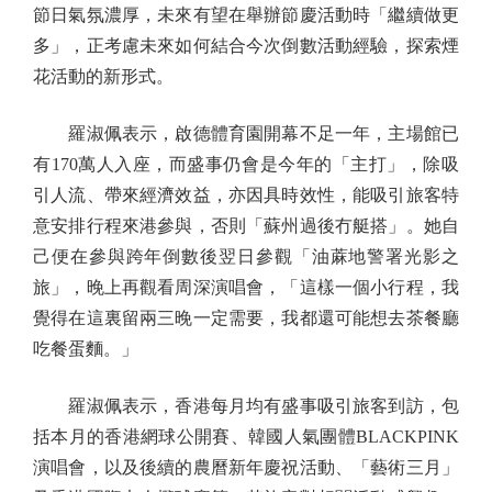
節日氣氛濃厚，未來有望在舉辦節慶活動時「繼續做更
多」，正考慮未來如何結合今次倒數活動經驗，探索煙
花活動的新形式。
羅淑佩表示，啟德體育園開幕不足一年，主場館已
有170萬人入座，而盛事仍會是今年的「主打」，除吸
引人流、帶來經濟效益，亦因具時效性，能吸引旅客特
意安排行程來港參與，否則「蘇州過後冇艇搭」。她自
己便在參與跨年倒數後翌日參觀「油蔴地警署光影之
旅」，晚上再觀看周深演唱會，「這樣一個小行程，我
覺得在這裏留兩三晚一定需要，我都還可能想去茶餐廳
吃餐蛋麵。」
羅淑佩表示，香港每月均有盛事吸引旅客到訪，包
括本月的香港網球公開賽、韓國人氣團體BLACKPINK
演唱會，以及後續的農曆新年慶祝活動、「藝術三月」