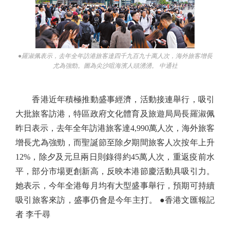
●羅淑佩表示，去年全年訪港旅客達四千九百九十萬人次，海外旅客增長
尤為強勁。圖為尖沙咀海濱人頭湧湧。 中通社
香港近年積極推動盛事經濟，活動接連舉行，吸引
大批旅客訪港，特區政府文化體育及旅遊局局長羅淑佩
昨日表示，去年全年訪港旅客達4,990萬人次，海外旅客
增長尤為強勁，而聖誕節至除夕期間旅客人次按年上升
12%，除夕及元旦兩日則錄得約45萬人次，重返疫前水
平，部分市場更創新高，反映本港節慶活動具吸引力。
她表示，今年全港每月均有大型盛事舉行，預期可持續
吸引旅客來訪，盛事仍會是今年主打。 ●香港文匯報記
者 李千尋