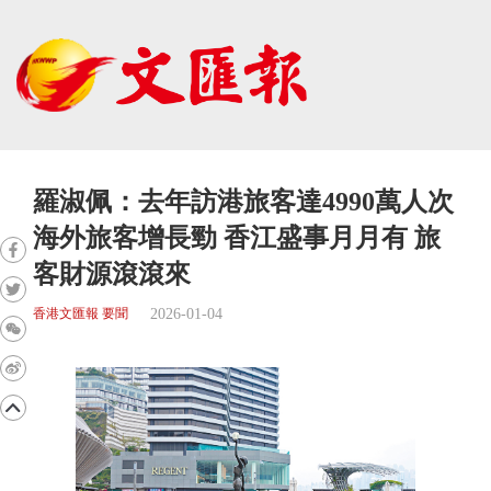
羅淑佩：去年訪港旅客達4990萬人次
海外旅客增長勁 香江盛事月月有 旅
客財源滾滾來
2026-01-04
香港文匯報 要聞