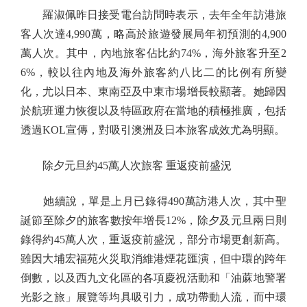
羅淑佩昨日接受電台訪問時表示，去年全年訪港旅
客人次達4,990萬，略高於旅遊發展局年初預測的4,900
萬人次。其中，內地旅客佔比約74%，海外旅客升至2
6%，較以往內地及海外旅客約八比二的比例有所變
化，尤以日本、東南亞及中東市場增長較顯著。她歸因
於航班運力恢復以及特區政府在當地的積極推廣，包括
透過KOL宣傳，對吸引澳洲及日本旅客成效尤為明顯。
除夕元旦約45萬人次旅客 重返疫前盛況
她續說，單是上月已錄得490萬訪港人次，其中聖
誕節至除夕的旅客數按年增長12%，除夕及元旦兩日則
錄得約45萬人次，重返疫前盛況，部分市場更創新高。
雖因大埔宏福苑火災取消維港煙花匯演，但中環的跨年
倒數，以及西九文化區的各項慶祝活動和「油蔴地警署
光影之旅」展覽等均具吸引力，成功帶動人流，而中環