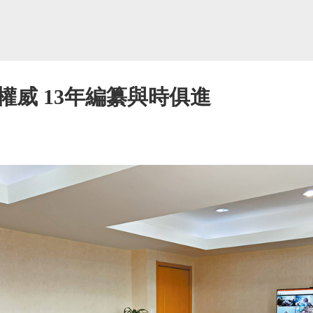
威 13年編纂與時俱進