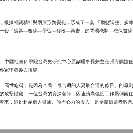
根據相關精神與兩岸形勢變化，形成了一套 「動態調整、多維
一套「編纂—審稿—學習—修改—再審」的閉環機制，確保書稿
中國社會科學院台灣史研究中心原副理事長兼主任張海鵬擔任
名專家學者參與撰稿。
高世屹稱，是因為本着「最合適的人寫最合適的條目」的原則
的攻堅階段，一位台灣的資深老師，因連續高強度工作累倒而
看來，這份超越個人健康、傾盡心力的投入，是全體編纂者敬業