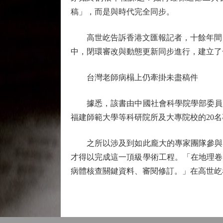
稿」，而是與時代完全同步。
高世屹告訴香港文匯報記者，十餘年間，
中，閉環審改與動態更新同步進行，建立了
台灣老師病榻上仍牽掛未盡稿件
據悉，該書由中國社會科學院學部委員、
福建師範大學等科研院所及大專院校的20
之所以涉及到如此龐大的專家團隊參與，
才得以完成這一頂級學術工程。「在地理卷
病體核查關鍵資料、審閱修訂。」在高世屹