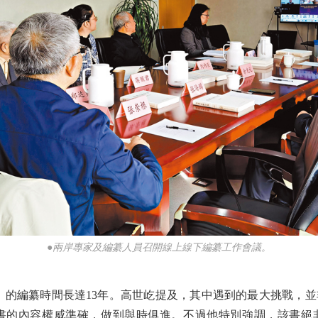
●兩岸專家及編纂人員召開線上線下編纂工作會議。
的編纂時間長達13年。高世屹提及，其中遇到的最大挑戰，並
的內容權威準確，做到與時俱進。不過他特別強調，該書絕非一部