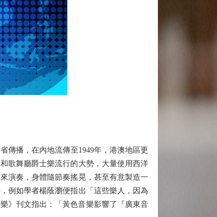
傳播，在內地流傳至1949年，港澳地區更
會和歌舞廳爵士樂流行的大勢，大量使用西洋
起來演奏，身體隨節奏搖晃，甚至有意製造一
評，例如學者楊蔭瀏便指出「這些樂人，因為
音樂》刊文指出：「黃色音樂影響了『廣東音