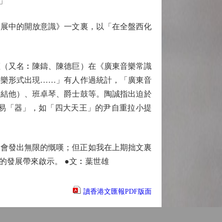
」
展中的開放意識》一文裏，以「在全盤西化
（又名︰陳鑄、陳德巨）在《廣東音樂常識
音樂形式出現……」有人作過統計，「廣東音
夷結他）、班卓琴、爵士鼓等。陶誠指出迫於
易「器」，如「四大天王」的尹自重拉小提
然會發出無限的慨嘆；但正如我在上期拙文裏
的發展帶來啟示。 ●文︰葉世雄
讀香港文匯報PDF版面