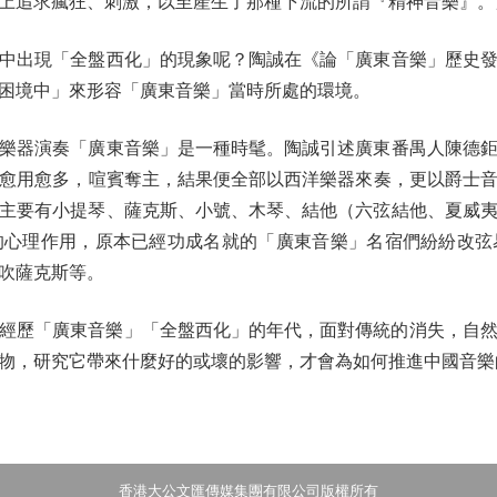
上追求瘋狂、刺激，以至產生了那種下流的所謂『精神音樂』。
出現「全盤西化」的現象呢？陶誠在《論「廣東音樂」歷史發
困境中」來形容「廣東音樂」當時所處的環境。
器演奏「廣東音樂」是一種時髦。陶誠引述廣東番禺人陳德鉅
愈用愈多，喧賓奪主，結果便全部以西洋樂器來奏，更以爵士
中主要有小提琴、薩克斯、小號、木琴、結他（六弦結他、夏威
的心理作用，原本已經功成名就的「廣東音樂」名宿們紛紛改弦
吹薩克斯等。
親身經歷「廣東音樂」「全盤西化」的年代，面對傳統的消失，自
物，研究它帶來什麼好的或壞的影響，才會為如何推進中國音樂
香港大公文匯傳媒集團有限公司版權所有