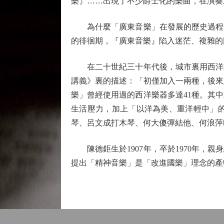
樂』……出現了不少爵士化的樂曲，在演奏
為什麼「廣東音樂」在發展的歷史過程中
的徘徊期，『廣東音樂』陷入迷茫、複雜的
在二十世紀三十年代後，城市裏用西洋樂
講義》裏的描述：「初僅加入一兩種，後來
樂」曾經使用過的西洋樂器多達41種。其
生活壓力，加上「以洋為美、重洋輕中」
琴、呂文成打木琴、何大傻彈結他、何浪萍
陳德鉅生於1907年，卒於1970年，
提出「精神音樂」是「改進國樂」理念的產