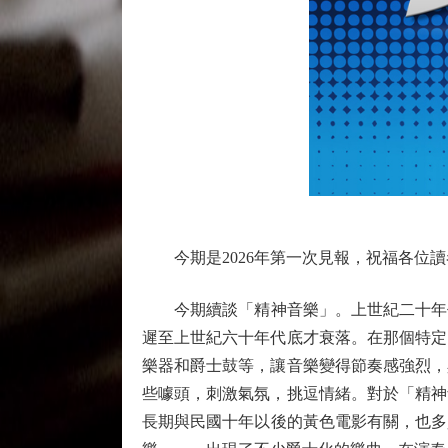
今期是2026年第一次見報，祝福各位讀
今期續談「精神音樂」。上世紀二十年代末
遲至上世紀六十年代底才衰落。在那個特定
樂器和爵士鼓等，讓音樂變得節奏感強烈，
些噱頭，刺激氣氛，挑逗情緒。對於「精神
長期與民國十年以後的黃色電影有關，也多