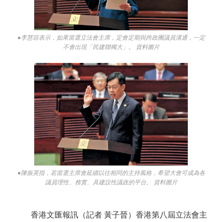
●李慧琼表示，如果當選立法會主席，定會定期與跨政團議員溝通，一定
不會出現「民建聯獨大」。 資料圖片
●陳振英指，若當選主席會延續以往相同的主持風格，希望大會可成為各
議員理性、務實、具建設性議政的平台。 資料圖片
香港文匯報訊（記者 黃子晉）香港第八屆立法會主