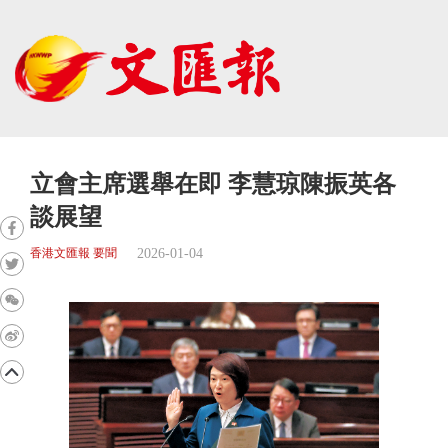
立會主席選舉在即 李慧琼陳振英各
談展望
2026-01-04
香港文匯報 要聞