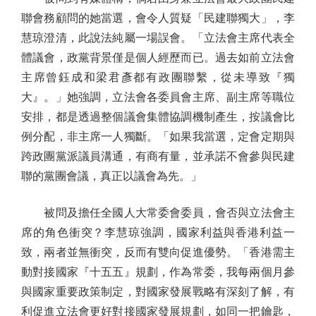
聯會務顧問的她當選，會令人質疑「民建聯獨大」，李
慧琼澄清，此說法純屬一場誤會。「立法會主席代表全
體議會，政黨背景僅是個人經歷而已。過去如前立法會
主席曾鈺成和梁君彥都有政團聯繫，從未導致『獨
大』。」她強調，立法會各委員會主席、副主席等職位
安排，都是透過整個議會集體協調機制產生，按議會比
例分配，非主席一人獨斷。「如果我當選，定會定期與
跨政團黨派議員溝通，有商有量，並承諾不會參與民建
聯的黨團會議，真正以議會為先。」
被問及擔任全國人大常委會委員，會否與立法會主
席的角色衝突？李慧琼強調，國家利益與香港利益一
致，兩者並無衝突，反而有雙向促進優勢。「香港需主
動對接國家『十五五』規劃，作為常委，我每兩個月參
與國家重要政策制定，對國家發展戰略有深刻了解，有
利促進立法會更好對接國家發展規劃，如同一把鑰匙，