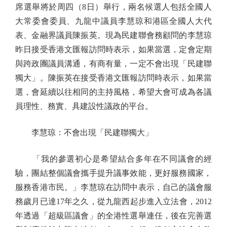
席選舉將於周四（8日）舉行，兩名候選人包括全國人
大常委會委員、九龍中議員李慧琼和港區全國人大代
表、金融界議員陳振英。現為民建聯會務顧問的李慧琼
昨日接受香港文匯報訪問時表示，如果當選，定會定期
與跨政團議員溝通，有商有量，一定不會出現「民建聯
獨大」。陳振英在接受香港文匯報訪問時表示，如果當
選，會延續以往相同的主持風格，希望大會可成為各議
員理性、務實、具建設性議政的平台。
李慧琼：不會出現「民建聯獨大」
「我的參選初心是希望結合多年在不同議會的經
驗，團結整個議會攜手提升議事效能，更好服務國家，
服務香港市民。」李慧琼在訪問中表示，自己的議會服
務歲月已達17年之久，從九龍西起步進入立法會，2012
年透過「超級區議會」的全港性選舉連任，後在完善選