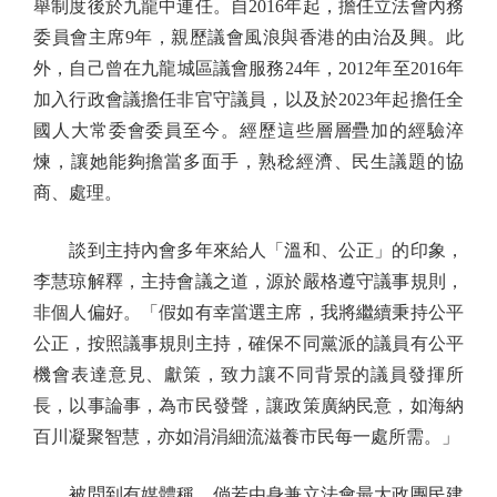
舉制度後於九龍中連任。自2016年起，擔任立法會內務
委員會主席9年，親歷議會風浪與香港的由治及興。此
外，自己曾在九龍城區議會服務24年，2012年至2016年
加入行政會議擔任非官守議員，以及於2023年起擔任全
國人大常委會委員至今。經歷這些層層疊加的經驗淬
煉，讓她能夠擔當多面手，熟稔經濟、民生議題的協
商、處理。
談到主持內會多年來給人「溫和、公正」的印象，
李慧琼解釋，主持會議之道，源於嚴格遵守議事規則，
非個人偏好。「假如有幸當選主席，我將繼續秉持公平
公正，按照議事規則主持，確保不同黨派的議員有公平
機會表達意見、獻策，致力讓不同背景的議員發揮所
長，以事論事，為市民發聲，讓政策廣納民意，如海納
百川凝聚智慧，亦如涓涓細流滋養市民每一處所需。」
被問到有媒體稱，倘若由身兼立法會最大政團民建