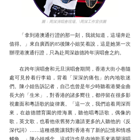
圖：周深演唱會現場。\周深工作室供圖
「拿到港澳通行證的那一刻，我就知道，這場奔赴
值得。」來自廣西的85後陳小姐笑着說，這是她第一次
辦理港澳通行證，只為赴周深啟德跨年演唱會之約。
在跨年演唱會和元旦演唱會期間，香港大街小巷隨
處可見拎着行李箱，背着「深深的痛包」的內地歌迷
們。陳小姐告訴記者，自己也曾是年少時聽着港樂金曲
長大的「生米」，對香港的諸多嚮往，都停留在很多影
視畫面和粵語歌的旋律裏。「這一次，我們追着周深而
來，在啟德體育園的燈海裏，聽他唱粵語歌，偶像的
歌，英文歌，也看他依舊努力邀請更多的人聽他的《反
深代詞》……這種感覺讓我對香港有了新的記憶和情感
觸角。」陳小姐感念，這或許也是內地歌手來港開演唱