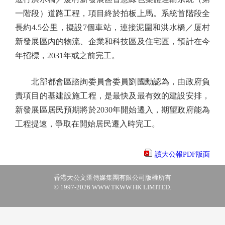
一階段）道路工程，項目終於拍板上馬。系統首階段全
長約4.5公里，擬設7個車站，連接泥圍和洪水橋／厦村
新發展區內的物流、企業和科技區及住宅區，預計在今
年招標，2031年或之前完工。
北部都會區諮詢委員會委員劉國勳認為，由政府負
責項目的基建設施工程，是最快及最有效的建設安排，
新發展區居民預期將於2030年開始遷入，期望政府能為
工程提速，爭取在開始居民遷入時完工。
讀大公報PDF版面
香港大公文匯傳媒集團有限公司版權所有
© 1997-2026 WWW.TKWW.HK LIMITED.