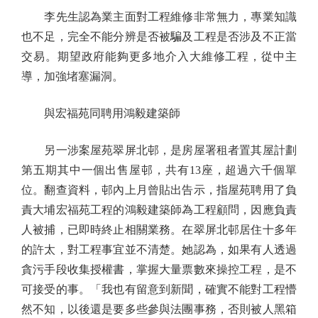
李先生認為業主面對工程維修非常無力，專業知識
也不足，完全不能分辨是否被騙及工程是否涉及不正當
交易。期望政府能夠更多地介入大維修工程，從中主
導，加強堵塞漏洞。
與宏福苑同聘用鴻毅建築師
另一涉案屋苑翠屏北邨，是房屋署租者置其屋計劃
第五期其中一個出售屋邨，共有13座，超過六千個單
位。翻查資料，邨內上月曾貼出告示，指屋苑聘用了負
責大埔宏福苑工程的鴻毅建築師為工程顧問，因應負責
人被捕，已即時終止相關業務。在翠屏北邨居住十多年
的許太，對工程事宜並不清楚。她認為，如果有人透過
貪污手段收集授權書，掌握大量票數來操控工程，是不
可接受的事。「我也有留意到新聞，確實不能對工程懵
然不知，以後還是要多些參與法團事務，否則被人黑箱