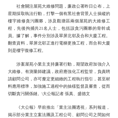
社會關注屋苑大維修問題，廉政公署昨日公布，上
星期採取執法行動，打擊一個有黑社會背景人士操縱的
樓宇維修貪污團夥，涉及觀塘區兩個屋苑的大維修工
程，先後拘捕共21名人士，包括該貪污團夥的骨幹成
員。據了解，事件分別涉及翠屏北邨及合和大廈工程。
翻查資料，翠屏北邨正進行電梯更換工程，而合和大廈
則是樓宇復修工程。
涉案屋苑小業主支持廉署行動，期望政府加強介入
大維修。有測量師建議，政府應強化工程監管，負責聘
請顧問公司，亦可釐定更細緻的工程執行指引，甚至材
料應用標準，加強施工過程中的抽樣監督及審查，從而
切斷貪污關係鏈。\大公報記者 張真、盛德文
《大公報》早前推出「業主法團透視」系列報道，
揭示部分業主立案法團及工程公司、顧問公司之間如何