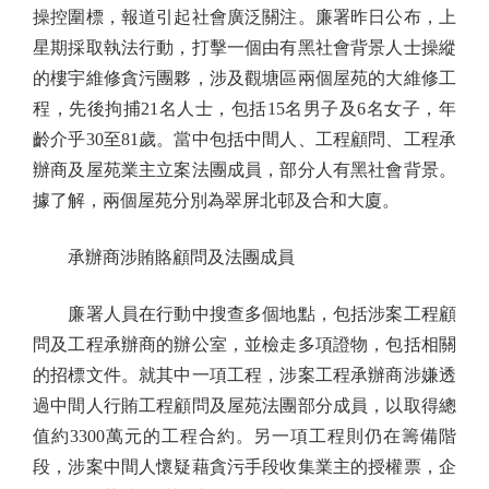
操控圍標，報道引起社會廣泛關注。廉署昨日公布，上
星期採取執法行動，打擊一個由有黑社會背景人士操縱
的樓宇維修貪污團夥，涉及觀塘區兩個屋苑的大維修工
程，先後拘捕21名人士，包括15名男子及6名女子，年
齡介乎30至81歲。當中包括中間人、工程顧問、工程承
辦商及屋苑業主立案法團成員，部分人有黑社會背景。
據了解，兩個屋苑分別為翠屏北邨及合和大廈。
承辦商涉賄賂顧問及法團成員
廉署人員在行動中搜查多個地點，包括涉案工程顧
問及工程承辦商的辦公室，並檢走多項證物，包括相關
的招標文件。就其中一項工程，涉案工程承辦商涉嫌透
過中間人行賄工程顧問及屋苑法團部分成員，以取得總
值約3300萬元的工程合約。另一項工程則仍在籌備階
段，涉案中間人懷疑藉貪污手段收集業主的授權票，企