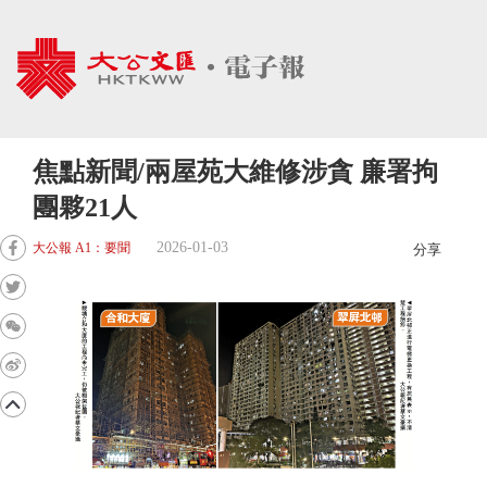
焦點新聞/兩屋苑大維修涉貪 廉署拘
團夥21人
2026-01-03
大公報 A1：要聞
分享