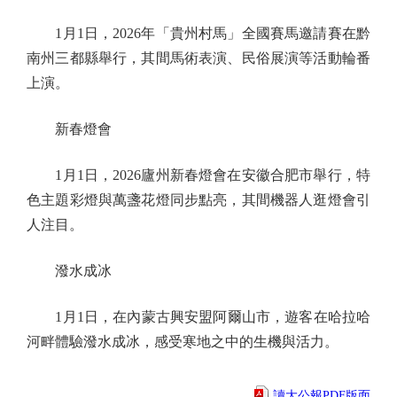
1月1日，2026年「貴州村馬」全國賽馬邀請賽在黔
南州三都縣舉行，其間馬術表演、民俗展演等活動輪番
上演。
新春燈會
1月1日，2026廬州新春燈會在安徽合肥市舉行，特
色主題彩燈與萬盞花燈同步點亮，其間機器人逛燈會引
人注目。
潑水成冰
1月1日，在內蒙古興安盟阿爾山市，遊客在哈拉哈
河畔體驗潑水成冰，感受寒地之中的生機與活力。
讀大公報PDF版面