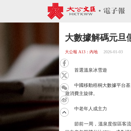
大數據解碼元旦
大公報 A13：內地
2026-01-03
首選溫泉冰雪遊
中國移動梧桐大數據平台基於
遊消費主旋律。
中老年人成主力
節前一周，溫泉度假區客流量較