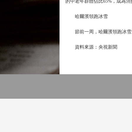
的中老年群體佔比65%，成為
哈爾濱領跑冰雪
節前一周，哈爾濱領跑冰雪遊
資料來源：央視新聞