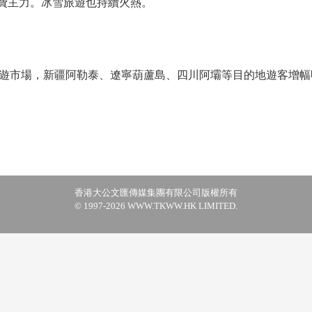
消費主力。冰雪旅遊也持續火熱。
市場，新疆阿勒泰、遼寧葫蘆島、四川阿壩等目的地遊客增幅明
香港大公文匯傳媒集團有限公司版權所有
© 1997-2026 WWW.TKWW.HK LIMITED.