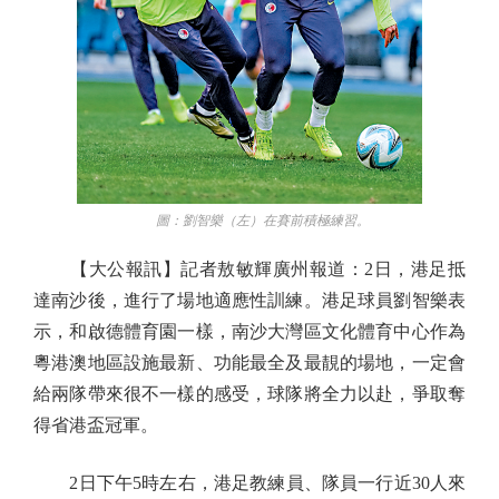
圖：劉智樂（左）在賽前積極練習。
【大公報訊】記者敖敏輝廣州報道：2日，港足抵
達南沙後，進行了場地適應性訓練。港足球員劉智樂表
示，和啟德體育園一樣，南沙大灣區文化體育中心作為
粵港澳地區設施最新、功能最全及最靚的場地，一定會
給兩隊帶來很不一樣的感受，球隊將全力以赴，爭取奪
得省港盃冠軍。
2日下午5時左右，港足教練員、隊員一行近30人來