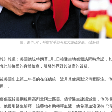
圖：去年8月，特朗普手部可見大面積瘀傷。\法新社
》報道：美國總統特朗普1月1日接受當地媒體訪問時承認，其
悔此前接受的身體檢查，引發外界對其健康的質疑。
後美國史上第二年長的在任總統，近月其健康狀況備受關注。他
睡」。
傷源於長期服用高劑量阿士匹靈。儘管醫生建議減量，他仍拒絕
。他援引醫生解釋，該藥物有助稀釋血液，他希望血液保持「