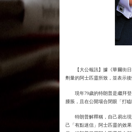
【大公報訊】據《華爾街日報
劑量的阿士匹靈所致，並表示後
現年79歲的特朗普是繼拜登
腫脹，且在公開場合閉眼「打瞌
特朗普解釋稱，自己易出現瘀
己「有點迷信」阿士匹靈的效果