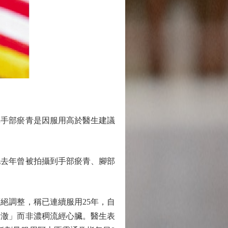
手部瘀青是因服用高於醫生建議
去年曾被拍攝到手部瘀青、腳部
調整，稱已連續服用25年，自
清澈」而非濃稠流經心臟。醫生表