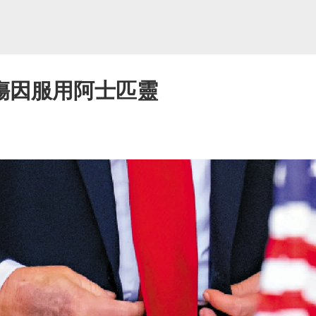
傷因服用阿士匹靈