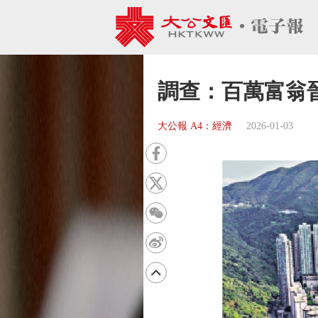
調查：百萬富翁
大公報 A4：經濟
2026-01-03