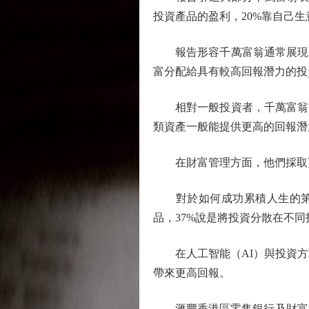
投資產品的盈利，20%靠自己生
報告形容千萬富翁通常展現更
富分配給具有較高回報潛力的投
相對一般投資者，千萬富翁更
類資產一般能提供更高的回報潛
在財富管理方面，他們採取更
對於如何成功累積人生的第一個
品，37%說是將投資分散在不同
在人工智能（AI）與投資方面
帶來更高回報。
滙豐香港區零售銀行及財富管