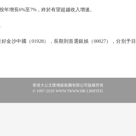
年增長6%至7%，終於有望超越收入增速。
娛
中國（01928），長期則首選銀娛（00027），分別予目標
香港大公文匯傳媒集團有限公司版權所有
© 1997-2026 WWW.TKWW.HK LIMITED.