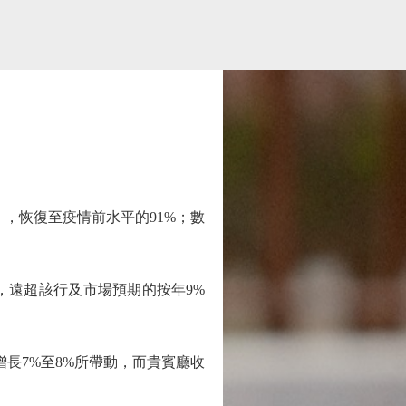
），恢復至疫情前水平的91%；數
高，遠超該行及市場預期的按年9%
長7%至8%所帶動，而貴賓廳收