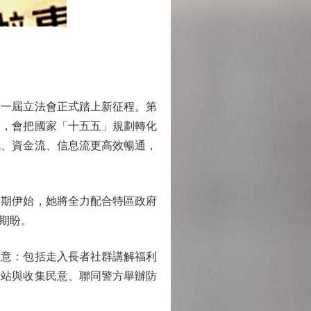
一屆立法會正式踏上新征程。第
調，會把國家「十五五」規劃轉化
流、資金流、信息流更高效暢通，
期伊始，她將全力配合特區政府
期盼。
意：包括走入長者社群講解福利
街站與收集民意、聯同警方舉辦防