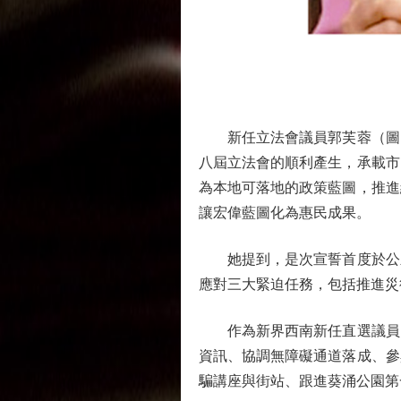
新任立法會議員郭芙蓉（圖）
八屆立法會的順利產生，承載市
為本地可落地的政策藍圖，推進
讓宏偉藍圖化為惠民成果。
她提到，是次宣誓首度於公眾
應對三大緊迫任務，包括推進災
作為新界西南新任直選議員，
資訊、協調無障礙通道落成、參
騙講座與街站、跟進葵涌公園第