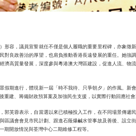
形容，議員宣誓就任不僅是個人履職的重要里程碑，亦象徵新
民對良政善治的厚望，也肩負推動香港長遠發展的重任。她強
經濟高質量發展，深度參與粵港澳大灣區建設，促進人流、物
假期進行，體現新一屆「時不我待、只爭朝夕」的作風。新會
後重建、籌備財政預算案及加強民生支援，以實際行動回應社會
郭芙蓉表示，自當選以來已積極投入工作，在不同場景傳遞民
與區議會會見市民計劃、跟進石蔭爆鹹水管事故及善後、設立
一期開放情況與荃灣中心二期維修工程等。