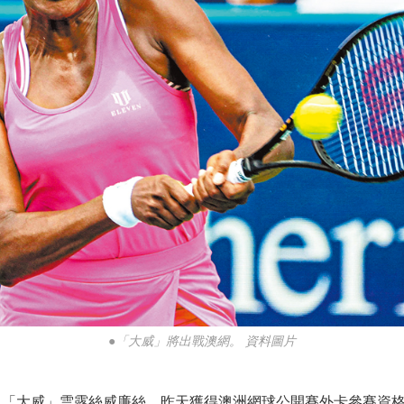
●「大威」將出戰澳網。 資料圖片
大威」雲露絲威廉絲，昨天獲得澳洲網球公開賽外卡參賽資格