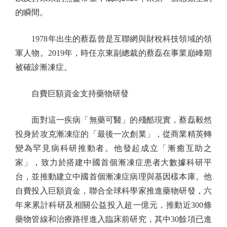
的瞬間。
1978年出生的蔡磊曾是互聯網與財稅科技領域的領
軍人物。2019年，時任京東副總裁的蔡磊在事業巔峰期
被確診漸凍症。
自費巨額資金支持藥物研發
面對這一疾病「無藥可醫」的殘酷現實，蔡磊毅然
投身於攻克漸凍症的「最後一次創業」，從商業精英轉
變為罕見病科研推動者。他發起成立「漸癒互助之
家」，致力於搭建中國首個漸凍症患者大數據科研平
台，並推動建立中國首個漸凍症病理與基因樣本庫。他
自費投入巨額資金，聯合全球科學家推進藥物研發，六
年來累計科研及相關公益投入超一億元，推動近300條
藥物管線和治療路徑進入臨床前研究，其中30餘項已進