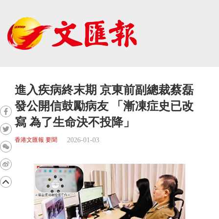
進入疾病終末期 京東前副總裁蔡磊
發公開信鼓勵病友 「漸凍症史已改
寫 為了生命決不投降」
2026-01-03
香港文匯報 要聞