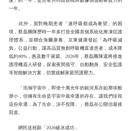
速」的一年；是患者共同體規模與數據價值顯著提升的
一年。
此外，面對晚期患者「連呼吸都成為奢望」的困
境，蔡磊團隊歷時一年多打造全國首個系統化漸凍症護
理體系，並聯合海爾康養、京東健康發起「為呼吸減
負」公益行動，讓高品質無創呼吸機直達患者，成本降
低約80%，惠及數千家庭。2026年，蔡磊團隊還將推進
護理機器人研發，探索夜間值守、自動翻身、安全監護
等智能解決方案，切實緩解家庭照護壓力。
「浩瀚宇宙中，即使十萬光年的銀河系亦如塵埃般
渺小，但擁有生命是宇宙中最幸運的存在。讓我們珍視
這份幸運，為了生命，決不投降。」蔡磊在公開信最後
寫道。
網民送祝願「2026破冰成功」