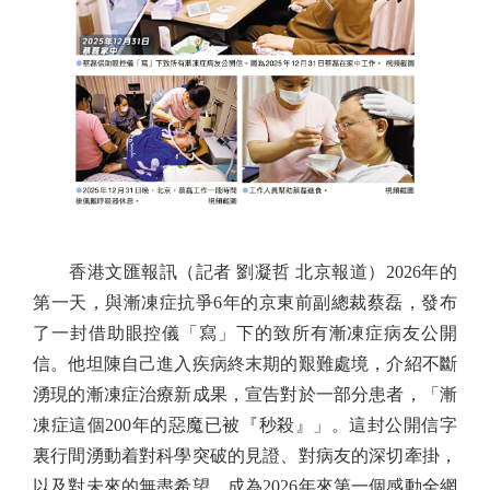
香港文匯報訊（記者 劉凝哲 北京報道）2026年的
第一天，與漸凍症抗爭6年的京東前副總裁蔡磊，發布
了一封借助眼控儀「寫」下的致所有漸凍症病友公開
信。他坦陳自己進入疾病終末期的艱難處境，介紹不斷
湧現的漸凍症治療新成果，宣告對於一部分患者，「漸
凍症這個200年的惡魔已被『秒殺』」。這封公開信字
裏行間湧動着對科學突破的見證、對病友的深切牽掛，
以及對未來的無盡希望，成為2026年來第一個感動全網