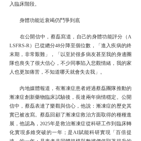
入臨床階段。
身體功能近衰竭仍鬥爭到底
在公開信中，蔡磊寫道，自己的身體功能評分（A
LSFRS-R）已從總分48分降至個位數，「進入疾病的終
末期，非常艱難」，「以至於很多病友甚至我的身邊團
隊也喪失了很大信心，不少同事陷入悲觀情緒，我的家
人也更加痛苦，不知道哪天就會失去我」。
內地媒體報道，有漸凍症患者經過蔡磊團隊推動的
漸凍症創新藥物臨床試驗後，長達兩年病情穩定。公開
信中，蔡磊表達了樂觀與信心，他說：漸凍症的歷史其
實已被改寫。蔡磊回顧了漸凍症救治方面取得的種種進
展，他認為，2025年是救治漸凍症從科研工作到臨床轉
化實現多維突破的一年；是AI賦能科研實現「百倍提